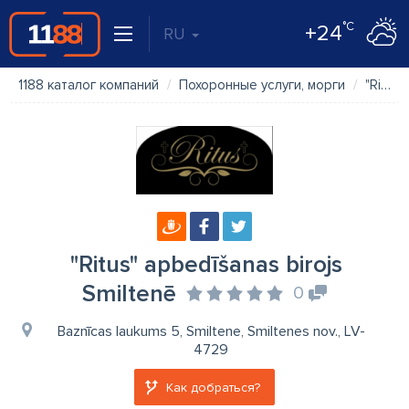
°C
+24
RU
1188 каталог компаний
Похоронные услуги, морги
"Ritus" apbedīšanas birojs Smiltenē
"Ritus" apbedīšanas birojs
Smiltenē
0
Baznīcas laukums 5, Smiltene, Smiltenes nov., LV-
4729
Как добраться?