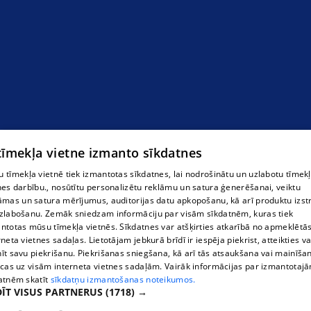
 tīmekļa vietne izmanto sīkdatnes
 tīmekļa vietnē tiek izmantotas sīkdatnes, lai nodrošinātu un uzlabotu tīmek
nes darbību., nosūtītu personalizētu reklāmu un satura ģenerēšanai, veiktu
āmas un satura mērījumus, auditorijas datu apkopošanu, kā arī produktu izst
zlabošanu. Zemāk sniedzam informāciju par visām sīkdatnēm, kuras tiek
ntotas mūsu tīmekļa vietnēs. Sīkdatnes var atšķirties atkarībā no apmeklētā
rneta vietnes sadaļas. Lietotājam jebkurā brīdī ir iespēja piekrist, atteikties va
īt savu piekrišanu. Piekrišanas sniegšana, kā arī tās atsaukšana vai mainīša
ecas uz visām interneta vietnes sadaļām. Vairāk informācijas par izmantotaj
atnēm skatīt
sīkdatņu izmantošanas noteikumos.
ĪT VISUS PARTNERUS
(1718) →