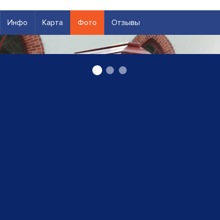
Инфо
Карта
Фото
Отзывы
Похороны, похоронные услуги в Смилтене