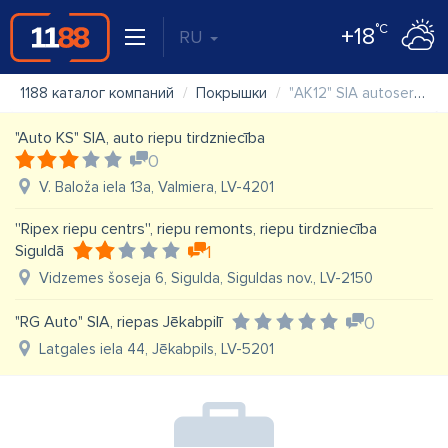
°C
+18
RU
1188 каталог компаний
Покрышки
"AK12" SIA autoserviss - veikals
"Auto KS" SIA, auto riepu tirdzniecība
0
V. Baloža iela 13a, Valmiera, LV-4201
''Ripex riepu centrs'', riepu remonts, riepu tirdzniecība
Siguldā
1
Vidzemes šoseja 6, Sigulda, Siguldas nov., LV-2150
"RG Auto" SIA, riepas Jēkabpilī
0
Latgales iela 44, Jēkabpils, LV-5201