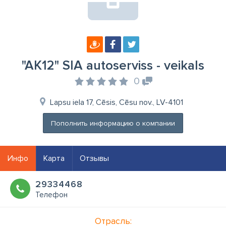
"AK12" SIA autoserviss - veikals
0
Lapsu iela 17, Cēsis, Cēsu nov., LV-4101
Пополнить информацию о компании
Инфо
Карта
Отзывы
29334468
Телефон
Отрасль: