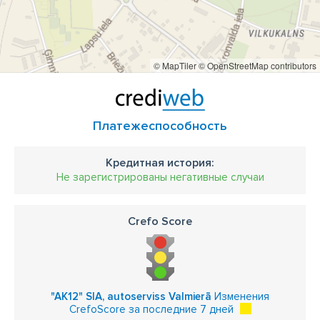
© MapTiler
© OpenStreetMap contributors
Платежеспособность
Кредитная история:
Не зарегистрированы негативные случаи
Crefo Score
"AK12" SIA, autoserviss Valmierā
Изменения
CrefoScore за последние 7 дней