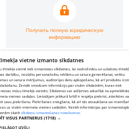
Получить полную юридическую
информацию
 tīmekļa vietne izmanto sīkdatnes
 tīmekļa vietnē tiek izmantotas sīkdatnes, lai nodrošinātu un uzlabotu tīmek
nes darbību., nosūtītu personalizētu reklāmu un satura ģenerēšanai, veiktu
āmas un satura mērījumus, auditorijas datu apkopošanu, kā arī produktu izst
zlabošanu. Zemāk sniedzam informāciju par visām sīkdatnēm, kuras tiek
ntotas mūsu tīmekļa vietnēs. Sīkdatnes var atšķirties atkarībā no apmeklētā
rneta vietnes sadaļas. Lietotājam jebkurā brīdī ir iespēja piekrist, atteikties va
īt savu piekrišanu. Piekrišanas sniegšana, kā arī tās atsaukšana vai mainīša
ecas uz visām interneta vietnes sadaļām. Vairāk informācijas par izmantotaj
atnēm skatīt
sīkdatņu izmantošanas noteikumos.
ĪT VISUS PARTNERUS
(1718) →
PIELĀGOT IZVĒLI