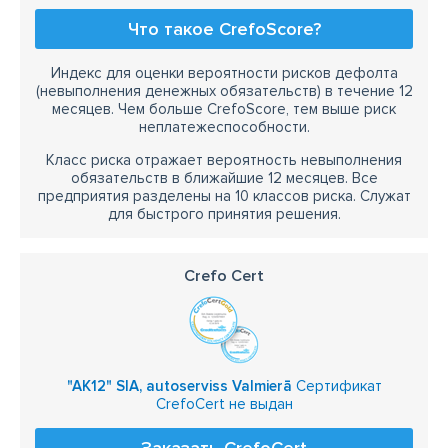
Что такое CrefoScore?
Индекс для оценки вероятности рисков дефолта
(невыполнения денежных обязательств) в течение 12
месяцев. Чем больше CrefoScore, тем выше риск
неплатежеспособности.
Класс риска отражает вероятность невыполнения
обязательств в ближайшие 12 месяцев. Все
предприятия разделены на 10 классов риска. Служат
для быстрого принятия решения.
Crefo Cert
"AK12" SIA, autoserviss Valmierā
Сертификат
CrefoCert не выдан