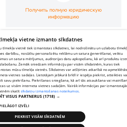
Получить полную юридическую
информацию
 tīmekļa vietne izmanto sīkdatnes
 tīmekļa vietnē tiek izmantotas sīkdatnes, lai nodrošinātu un uzlabotu tīmek
nes darbību., nosūtītu personalizētu reklāmu un satura ģenerēšanai, veiktu
āmas un satura mērījumus, auditorijas datu apkopošanu, kā arī produktu izst
zlabošanu. Zemāk sniedzam informāciju par visām sīkdatnēm, kuras tiek
ntotas mūsu tīmekļa vietnēs. Sīkdatnes var atšķirties atkarībā no apmeklētā
rneta vietnes sadaļas. Lietotājam jebkurā brīdī ir iespēja piekrist, atteikties va
īt savu piekrišanu. Piekrišanas sniegšana, kā arī tās atsaukšana vai mainīša
ecas uz visām interneta vietnes sadaļām. Vairāk informācijas par izmantotaj
atnēm skatīt
sīkdatņu izmantošanas noteikumos.
ĪT VISUS PARTNERUS
(1718) →
PIELĀGOT IZVĒLI
PIEKRIST VISĀM SĪKDATNĒM