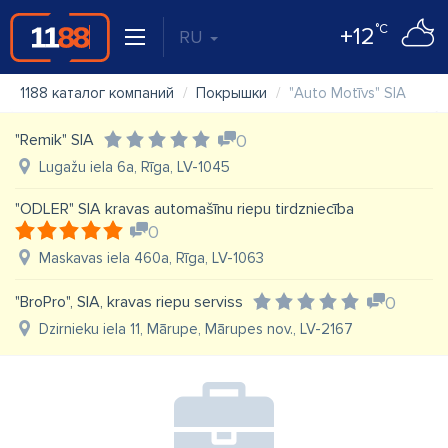
°C
+12
RU
1188 каталог компаний
Покрышки
"Auto Motīvs" SIA
"Remik" SIA
0
Lugažu iela 6a, Rīga, LV-1045
"ODLER" SIA kravas automašīnu riepu tirdzniecība
0
Maskavas iela 460a, Rīga, LV-1063
"BroPro", SIA, kravas riepu serviss
0
Dzirnieku iela 11, Mārupe, Mārupes nov., LV-2167