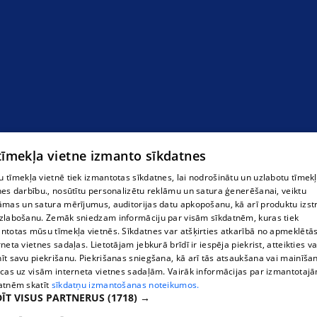
 tīmekļa vietne izmanto sīkdatnes
 tīmekļa vietnē tiek izmantotas sīkdatnes, lai nodrošinātu un uzlabotu tīmek
nes darbību., nosūtītu personalizētu reklāmu un satura ģenerēšanai, veiktu
āmas un satura mērījumus, auditorijas datu apkopošanu, kā arī produktu izst
zlabošanu. Zemāk sniedzam informāciju par visām sīkdatnēm, kuras tiek
ntotas mūsu tīmekļa vietnēs. Sīkdatnes var atšķirties atkarībā no apmeklētā
rneta vietnes sadaļas. Lietotājam jebkurā brīdī ir iespēja piekrist, atteikties va
īt savu piekrišanu. Piekrišanas sniegšana, kā arī tās atsaukšana vai mainīša
ecas uz visām interneta vietnes sadaļām. Vairāk informācijas par izmantotaj
atnēm skatīt
sīkdatņu izmantošanas noteikumos.
ĪT VISUS PARTNERUS
(1718) →