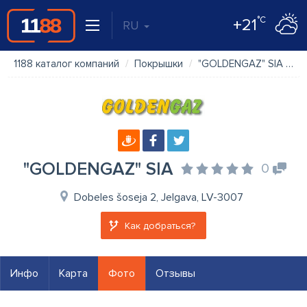
°C
+21
RU
1188 каталог компаний
Покрышки
"GOLDENGAZ" SIA
Ф
"GOLDENGAZ" SIA
0
Dobeles šoseja 2, Jelgava, LV-3007
Как добраться?
Инфо
Карта
Фото
Отзывы