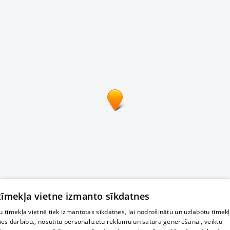
 tīmekļa vietne izmanto sīkdatnes
 tīmekļa vietnē tiek izmantotas sīkdatnes, lai nodrošinātu un uzlabotu tīmek
nes darbību., nosūtītu personalizētu reklāmu un satura ģenerēšanai, veiktu