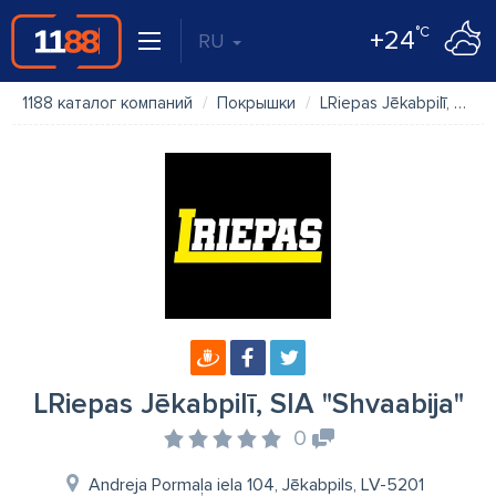
°C
+24
RU
1188 каталог компаний
Покрышки
LRiepas Jēkabpilī, SIA "Shvaabija"
LRiepas Jēkabpilī, SIA "Shvaabija"
0
Andreja Pormaļa iela 104, Jēkabpils, LV-5201