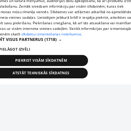
āmas un satura mērījumus, auditorijas datu apkopošanu, kā arī produktu izst
zlabošanu. Zemāk sniedzam informāciju par visām sīkdatnēm, kuras tiek
ntotas mūsu tīmekļa vietnēs. Sīkdatnes var atšķirties atkarībā no apmeklētā
rneta vietnes sadaļas. Lietotājam jebkurā brīdī ir iespēja piekrist, atteikties va
īt savu piekrišanu. Piekrišanas sniegšana, kā arī tās atsaukšana vai mainīša
ecas uz visām interneta vietnes sadaļām. Vairāk informācijas par izmantotaj
atnēm skatīt
sīkdatņu izmantošanas noteikumos.
ĪT VISUS PARTNERUS
(1718) →
PIELĀGOT IZVĒLI
PIEKRIST VISĀM SĪKDATNĒM
ATSTĀT TEHNISKĀS SĪKDATNES
TEHNISKĀS/OBLIGĀTĀS
STATISTIKAS
MĒRĶĒŠANA
FUNKCIONĀLĀS
NEKLASIFICĒTĀS
ehniskās/obligātās
Statistikas
Mērķēšana
Funkcionālās
Neklasificēt