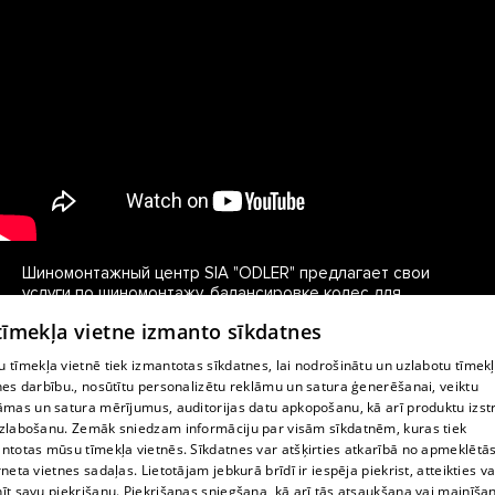
Шиномонтажный центр SIA "ODLER" предлагает свои 
услуги по шиномонтажу, балансировке колес для 
легковых и грузовых автомобилей, а так же спец/сельхоз. 
 tīmekļa vietne izmanto sīkdatnes
и тракторной техники. Работы производятся на новом 
профессиональном оборудовании, которое позволяет 
 tīmekļa vietnē tiek izmantotas sīkdatnes, lai nodrošinātu un uzlabotu tīmek
быстро и качественно выполнять работы, в том числе и с 
nes darbību., nosūtītu personalizētu reklāmu un satura ģenerēšanai, veiktu
низкопрофильной резиной.
āmas un satura mērījumus, auditorijas datu apkopošanu, kā arī produktu izst
zlabošanu. Zemāk sniedzam informāciju par visām sīkdatnēm, kuras tiek
ntotas mūsu tīmekļa vietnēs. Sīkdatnes var atšķirties atkarībā no apmeklētā
rneta vietnes sadaļas. Lietotājam jebkurā brīdī ir iespēja piekrist, atteikties va
īt savu piekrišanu. Piekrišanas sniegšana, kā arī tās atsaukšana vai mainīša