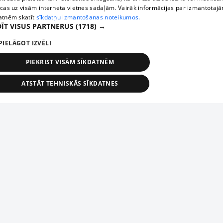
ecas uz visām interneta vietnes sadaļām. Vairāk informācijas par izmantotaj
atnēm skatīt
sīkdatņu izmantošanas noteikumos.
ĪT VISUS PARTNERUS
(1718) →
PIELĀGOT IZVĒLI
PIEKRIST VISĀM SĪKDATNĒM
ATSTĀT TEHNISKĀS SĪKDATNES
TEHNISKĀS/OBLIGĀTĀS
STATISTIKAS
MĒRĶĒŠANA
FUNKCIONĀLĀS
NEKLASIFICĒTĀS
ehniskās/obligātās
Statistikas
Mērķēšana
Funkcionālās
Neklasificēt
niskās/obligātās sīkdatnes nepieciešamas, lai lietotājs varētu brīvi apmeklēt un pārlūk
Добавь свое предприятие
ekļa vietni un izmantot tās piedāvātās iespējas. Bez šīm sīkdatnēm tīmekļa vietne neva
nvērtīgi darboties un sniegt lietotājam nepieciešamo informāciju.
Если твоего предприятия нет в нашей базе данных,
Nodrošinātājs
/
Darbības
заполни простую форму .