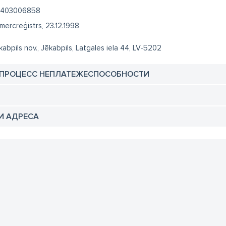
403006858
mercreģistrs, 23.12.1998
kabpils nov., Jēkabpils, Latgales iela 44, LV-5202
 ПРОЦЕСС НЕПЛАТЕЖЕСПОСОБНОСТИ
И АДРЕСА