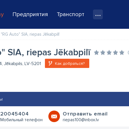
ay
Предприятия
Транспорт
"RG Auto" SIA, riepas Jēkabpilī
" SIA, riepas Jēkabpilī
4, Jēkabpils, LV-5201
Как добраться?
ы
20045404
Oтправить email
Мобильный телефон
riepas100@inbox.lv