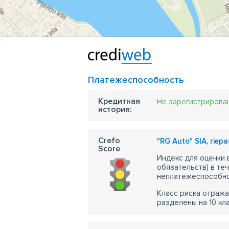
Платежеспособность
Кредитная
Не зарегистрирова
история:
Crefo
"RG Auto" SIA, riepa
Score
Индекс для оценки
обязательств) в те
неплатежеспособно
Класс риска отража
разделены на 10 кл