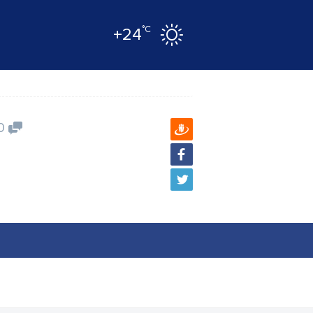
°C
+24
0