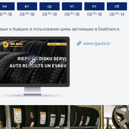
пн
вт
ср
чт
пт
сб
30
30
30
30
30
30
8
18
08
18
08
18
08
18
08
18
08
14
вые и бывшие в пользовании шины автомашин в Екабпилсе.
www.rgauto.lv
www.rgauto.lv