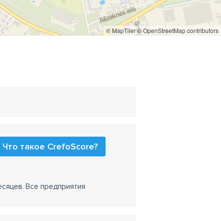
© MapTiler
© OpenStreetMap contributors
Что такое CrefoScore?
есяцев. Все предприятия