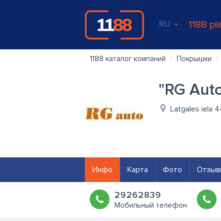
RU
1188 pl
1188 каталог компаний
Покрышки
"RG Auto
Latgales iela 4
Инфо
Карта
Фото
Отзыв
29262839
Мобильный телефон