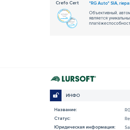
Crefo Cert
"RG Auto" SIA, riepa
Объективный, автом
является уникальны
платёжеспособности
ИНФО
Название:
R
Cтатус:
Re
Юридическая информация:
Sa