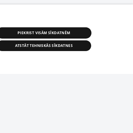
PIEKRIST VISĀM SĪKDATNĒM
ATSTĀT TEHNISKĀS SĪKDATNES
астичное распространение или
информации из баз данных 1188 в
строго запрещено. Также
tīmekļa vietne nevarēs pilnvērtīgi darboties un sniegt
автоматическое скачивание
Перепубликация любого материала,
ого на сайте 1188 , возможна