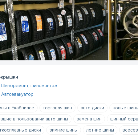
окрышки
Шиноремонт, шиномонтаж
Автоэвакуатор
ны в Екабпилсе
торговля шин
авто диски
новые шин
вшие в пользовании авто шины
замена шин
шинный сер
гкосплавные диски
зимние шины
летние шины
всесе