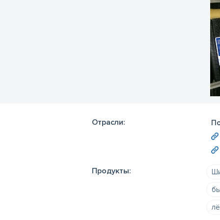
Отрасли:
П
Продукты:
Ши
бы
лё