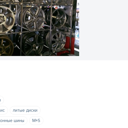
ы
вис
литые диски
зонные шины
M+S