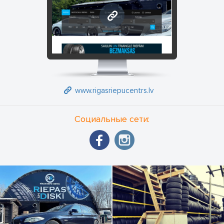
шины. На месте выполняем программирование и калибровку
www.rigasriepucentrs.lv
TPMS (система контроля давления в шинах). Также
предлагаем ремонт железных и литых дисков (прокатка,
пескоструйная обработка, покраска дисков). В летний сезон
выполняем заправку и диагностику автомобильных
кондиционеров.
www.rigasriepucentrs.lv
Социальные сети: