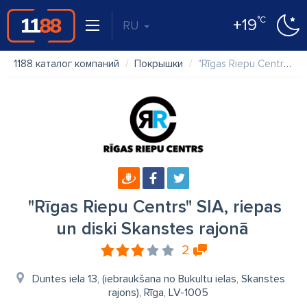
°C
+19
RU
1188 каталог компаний
Покрышки
"Rīgas Riepu Centrs" SIA, riepas un diski Skanstes rajonā
"Rīgas Riepu Centrs" SIA, riepas
un diski Skanstes rajonā
2
Duntes iela 13, (iebraukšana no Bukultu ielas, Skanstes
rajons), Rīga, LV-1005