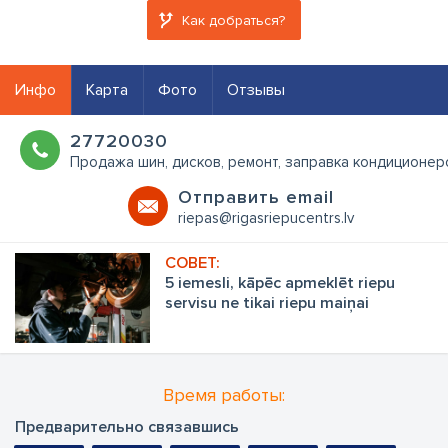
Как добраться?
Инфо
Карта
Фото
Отзывы
27720030
Продажа шин, дисков, ремонт, заправка кондиционер
Oтправить email
riepas@rigasriepucentrs.lv
5 iemesli, kāpēc apmeklēt riepu
servisu ne tikai riepu maiņai
Время работы:
Предварительно связавшись