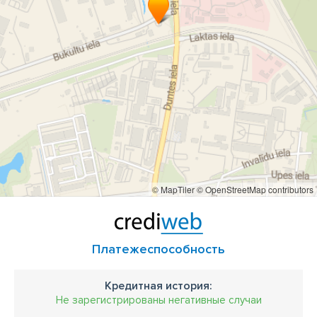
Шины квадроциклов
шины квадроциклов
монтаж мотоциклетных шин
Автомобильные шины
Малоподержанные шины
малоподержанные диски
Заправка кондиционера
Заправка кондиционеров
заправка автомобильных кондиционеров
интернет-магазин Шин
магазин шин
© MapTiler
© OpenStreetMap contributors
Платежеспособность
Кредитная история:
Не зарегистрированы негативные случаи