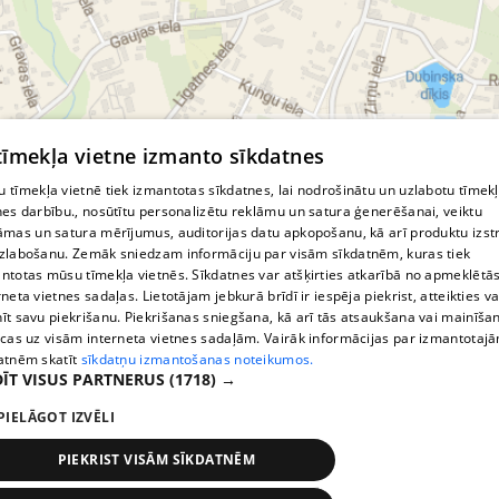
© MapTiler
© OpenStreetMap contributors
 tīmekļa vietne izmanto sīkdatnes
 tīmekļa vietnē tiek izmantotas sīkdatnes, lai nodrošinātu un uzlabotu tīmek
nes darbību., nosūtītu personalizētu reklāmu un satura ģenerēšanai, veiktu
āmas un satura mērījumus, auditorijas datu apkopošanu, kā arī produktu izst
zlabošanu. Zemāk sniedzam informāciju par visām sīkdatnēm, kuras tiek
ntotas mūsu tīmekļa vietnēs. Sīkdatnes var atšķirties atkarībā no apmeklētā
rneta vietnes sadaļas. Lietotājam jebkurā brīdī ir iespēja piekrist, atteikties va
īt savu piekrišanu. Piekrišanas sniegšana, kā arī tās atsaukšana vai mainīša
ecas uz visām interneta vietnes sadaļām. Vairāk informācijas par izmantotaj
atnēm skatīt
sīkdatņu izmantošanas noteikumos.
ĪT VISUS PARTNERUS
(1718) →
PIELĀGOT IZVĒLI
PIEKRIST VISĀM SĪKDATNĒM