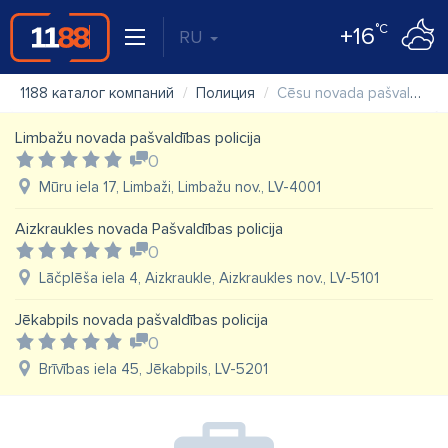
°C
+16
RU
1188 каталог компаний
Полиция
Cēsu novada pašvaldības policija
Limbažu novada pašvaldības policija
0
Mūru iela 17, Limbaži, Limbažu nov., LV-4001
Aizkraukles novada Pašvaldības policija
0
Lāčplēša iela 4, Aizkraukle, Aizkraukles nov., LV-5101
Jēkabpils novada pašvaldības policija
0
Brīvības iela 45, Jēkabpils, LV-5201