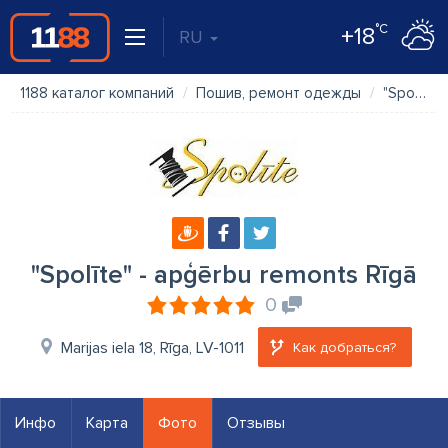
°C
+18
RU
1188 каталог компаний
Пошив, ремонт одежды
"Spolīte" - apģērbu remonts Rīgā
"Spolīte" - apģērbu remonts Rīgā
0
Marijas iela 18, Rīga, LV-1011
Как добраться?
Инфо
Карта
Фото
Отзывы