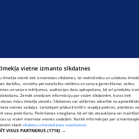
 tīmekļa vietne izmanto sīkdatnes
 tīmekļa vietnē tiek izmantotas sīkdatnes, lai nodrošinātu un uzlabotu tīmek
nes darbību., nosūtītu personalizētu reklāmu un satura ģenerēšanai, veiktu
āmas un satura mērījumus, auditorijas datu apkopošanu, kā arī produktu izst
zlabošanu. Zemāk sniedzam informāciju par visām sīkdatnēm, kuras tiek
ntotas mūsu tīmekļa vietnēs. Sīkdatnes var atšķirties atkarībā no apmeklētā
rneta vietnes sadaļas. Lietotājam jebkurā brīdī ir iespēja piekrist, atteikties va
īt savu piekrišanu. Piekrišanas sniegšana, kā arī tās atsaukšana vai mainīša
ecas uz visām interneta vietnes sadaļām. Vairāk informācijas par izmantotaj
atnēm skatīt
sīkdatņu izmantošanas noteikumos.
ĪT VISUS PARTNERUS
(1718) →