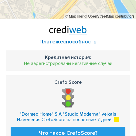
© MapTiler
© OpenStreetMap contributors
Платежеспособность
Кредитная история:
Не зарегистрированы негативные случаи
Crefo Score
"Dormeo Home" SIA "Studio Moderna" veikals
Изменения CrefoScore за последние 7 дней
Что такое CrefoScore?