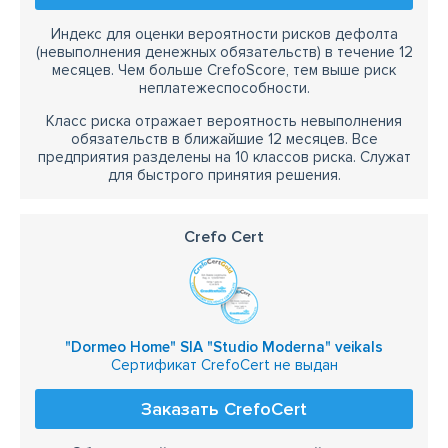
Индекс для оценки вероятности рисков дефолта
(невыполнения денежных обязательств) в течение 12
месяцев. Чем больше CrefoScore, тем выше риск
неплатежеспособности.
Класс риска отражает вероятность невыполнения
обязательств в ближайшие 12 месяцев. Все
предприятия разделены на 10 классов риска. Служат
для быстрого принятия решения.
Crefo Cert
"Dormeo Home" SIA "Studio Moderna" veikals
Сертификат CrefoCert не выдан
Заказать CrefoCert