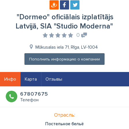
"Dormeo" oficiālais izplatītājs
Latvijā, SIA "Studio Moderna"
0
Mūkusalas iela 71, Rīga, LV-1004
Пополнить информацию о компании
Инфо
Карта
Отзывы
67807675
Телефон
Отрасль:
Постельное бельё