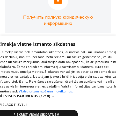
Получить полную юридическую
информацию
 tīmekļa vietne izmanto sīkdatnes
 tīmekļa vietnē tiek izmantotas sīkdatnes, lai nodrošinātu un uzlabotu tīmek
nes darbību., nosūtītu personalizētu reklāmu un satura ģenerēšanai, veiktu
āmas un satura mērījumus, auditorijas datu apkopošanu, kā arī produktu izst
zlabošanu. Zemāk sniedzam informāciju par visām sīkdatnēm, kuras tiek
ntotas mūsu tīmekļa vietnēs. Sīkdatnes var atšķirties atkarībā no apmeklētā
rneta vietnes sadaļas. Lietotājam jebkurā brīdī ir iespēja piekrist, atteikties va
īt savu piekrišanu. Piekrišanas sniegšana, kā arī tās atsaukšana vai mainīša
ecas uz visām interneta vietnes sadaļām. Vairāk informācijas par izmantotaj
atnēm skatīt
sīkdatņu izmantošanas noteikumos.
ĪT VISUS PARTNERUS
(1718) →
PIELĀGOT IZVĒLI
PIEKRIST VISĀM SĪKDATNĒM