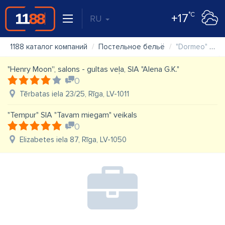
°C
+17
RU
1188 каталог компаний
Постельное бельё
"Dormeo" oficiālais izplatītājs Latvijā, SIA "Studio Moderna"
"Henry Moon'', salons - gultas veļa, SIA "Alena G.K."
0
Tērbatas iela 23/25, Rīga, LV-1011
"Tempur" SIA "Tavam miegam" veikals
0
Elizabetes iela 87, Rīga, LV-1050