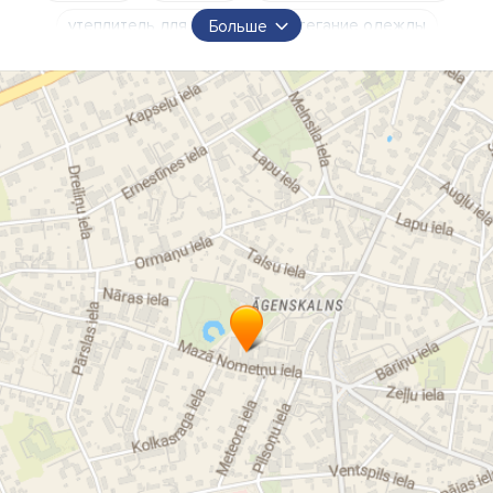
утеплитель для одежды
стегание одежды
Больше
стеганые покрывала
стегание матраца
наполнитель подушек
набивка подушек
наполнитель игрушек
игрушечная набивка
наполнитель матрасов
набивка матрасов
синтепон
холофайберы
холофайбер
стегание
Инкапсуляция
Кровельные горелки