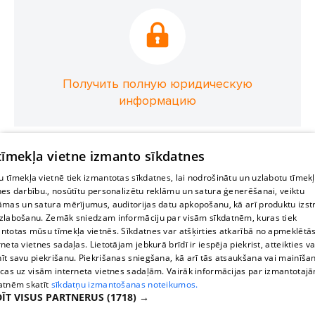
Получить полную юридическую
информацию
 tīmekļa vietne izmanto sīkdatnes
 tīmekļa vietnē tiek izmantotas sīkdatnes, lai nodrošinātu un uzlabotu tīmek
nes darbību., nosūtītu personalizētu reklāmu un satura ģenerēšanai, veiktu
āmas un satura mērījumus, auditorijas datu apkopošanu, kā arī produktu izst
zlabošanu. Zemāk sniedzam informāciju par visām sīkdatnēm, kuras tiek
ntotas mūsu tīmekļa vietnēs. Sīkdatnes var atšķirties atkarībā no apmeklētā
rneta vietnes sadaļas. Lietotājam jebkurā brīdī ir iespēja piekrist, atteikties va
īt savu piekrišanu. Piekrišanas sniegšana, kā arī tās atsaukšana vai mainīša
ecas uz visām interneta vietnes sadaļām. Vairāk informācijas par izmantotaj
atnēm skatīt
sīkdatņu izmantošanas noteikumos.
ĪT VISUS PARTNERUS
(1718) →