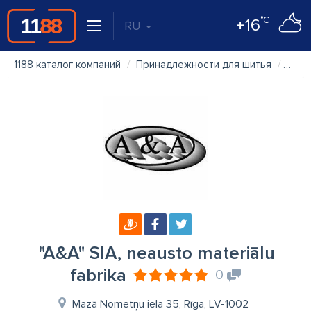
°C
+16
RU
1188 каталог компаний
Принадлежности для шитья
"A&A"
"A&A" SIA, neausto materiālu
fabrika
0
Mazā Nometņu iela 35, Rīga, LV-1002