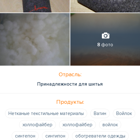
8
фото
Отрасль:
Принадлежности для шитья
Продукты:
Нетканые текстильные материалы
Ватин
Войлок
холлофайбер
холлофайбер
войлок
синтепон
синтипон
обогреватели одежды