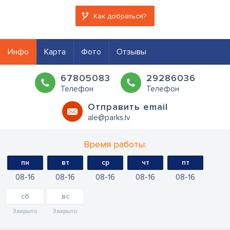
Как добраться?
Инфо
Карта
Фото
Отзывы
67805083
29286036
Телефон
Телефон
Oтправить email
ale@parks.lv
Время работы:
пн
вт
ср
чт
пт
08
16
08
16
08
16
08
16
08
16
сб
вс
Закрыто
Закрыто