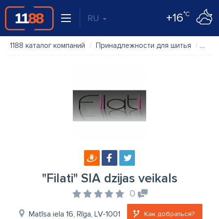
°C
+16
RU
1188 каталог компаний
Принадлежности для шитья
"Filat
"Filati" SIA dzijas veikals
0
Matīsa iela 16, Rīga, LV-1001
Как добраться?