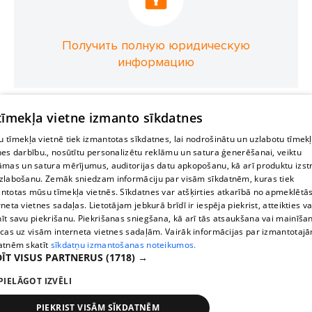
Получить полную юридическую
информацию
 tīmekļa vietne izmanto sīkdatnes
 tīmekļa vietnē tiek izmantotas sīkdatnes, lai nodrošinātu un uzlabotu tīmek
nes darbību., nosūtītu personalizētu reklāmu un satura ģenerēšanai, veiktu
āmas un satura mērījumus, auditorijas datu apkopošanu, kā arī produktu izst
zlabošanu. Zemāk sniedzam informāciju par visām sīkdatnēm, kuras tiek
ntotas mūsu tīmekļa vietnēs. Sīkdatnes var atšķirties atkarībā no apmeklētā
rneta vietnes sadaļas. Lietotājam jebkurā brīdī ir iespēja piekrist, atteikties va
īt savu piekrišanu. Piekrišanas sniegšana, kā arī tās atsaukšana vai mainīša
ecas uz visām interneta vietnes sadaļām. Vairāk informācijas par izmantotaj
atnēm skatīt
sīkdatņu izmantošanas noteikumos.
ĪT VISUS PARTNERUS
(1718) →
PIELĀGOT IZVĒLI
PIEKRIST VISĀM SĪKDATNĒM