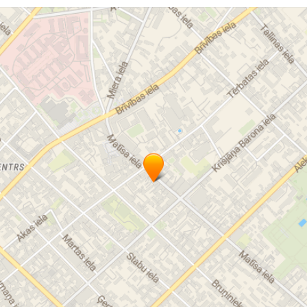
Нитки для вязания крючком
Нитки для вязания спицами
Вязальные спицы
Пряжа для вязальных машин
Пряжа для детей
Эффектная пряжа
Эффект пряжи
Шерсть с акрилом
Пряжа мохер
Синтетическая пряжа
Хлопковая пряжа
Мериносовая шерсть