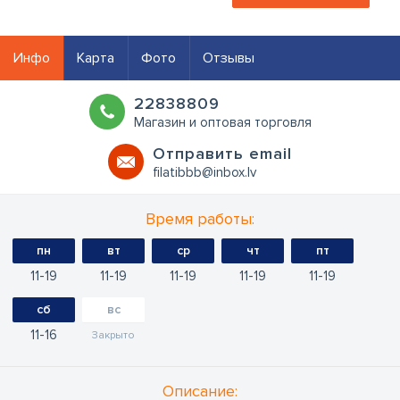
Инфо
Карта
Фото
Отзывы
22838809
Магазин и оптовая торговля
Oтправить email
filatibbb@inbox.lv
Время работы:
пн
вт
ср
чт
пт
11
19
11
19
11
19
11
19
11
19
сб
вс
11
16
Закрыто
Oписание: