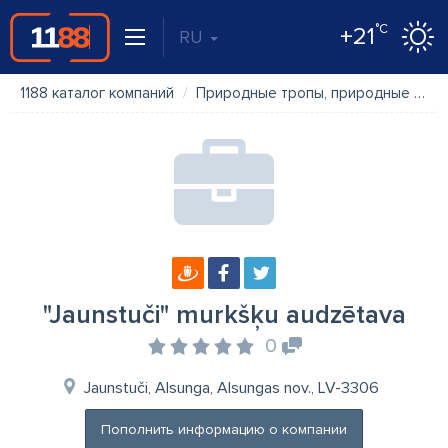
°C
+21
RU
1188 каталог компаний
Природные тропы, природные парки
"Jaunstuči" murkšķu audzētava
0
Jaunstuči, Alsunga, Alsungas nov., LV-3306
Пополнить информацию о компании