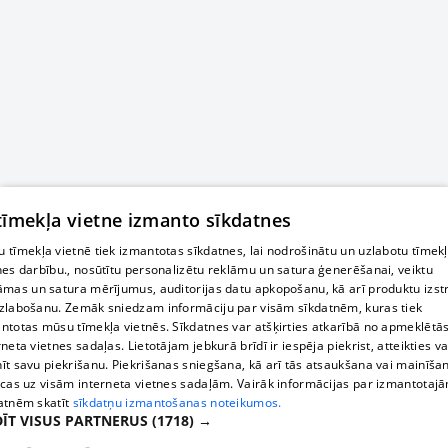
 tīmekļa vietne izmanto sīkdatnes
 tīmekļa vietnē tiek izmantotas sīkdatnes, lai nodrošinātu un uzlabotu tīmek
nes darbību., nosūtītu personalizētu reklāmu un satura ģenerēšanai, veiktu
āmas un satura mērījumus, auditorijas datu apkopošanu, kā arī produktu izst
zlabošanu. Zemāk sniedzam informāciju par visām sīkdatnēm, kuras tiek
ntotas mūsu tīmekļa vietnēs. Sīkdatnes var atšķirties atkarībā no apmeklētā
rneta vietnes sadaļas. Lietotājam jebkurā brīdī ir iespēja piekrist, atteikties va
īt savu piekrišanu. Piekrišanas sniegšana, kā arī tās atsaukšana vai mainīša
ecas uz visām interneta vietnes sadaļām. Vairāk informācijas par izmantotaj
atnēm skatīt
sīkdatņu izmantošanas noteikumos.
ĪT VISUS PARTNERUS
(1718) →