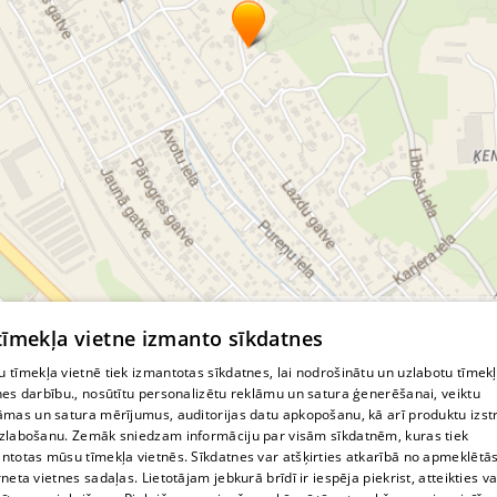
© MapTiler
© OpenStreetMap contributors
 tīmekļa vietne izmanto sīkdatnes
 tīmekļa vietnē tiek izmantotas sīkdatnes, lai nodrošinātu un uzlabotu tīmek
nes darbību., nosūtītu personalizētu reklāmu un satura ģenerēšanai, veiktu
āmas un satura mērījumus, auditorijas datu apkopošanu, kā arī produktu izst
zlabošanu. Zemāk sniedzam informāciju par visām sīkdatnēm, kuras tiek
ntotas mūsu tīmekļa vietnēs. Sīkdatnes var atšķirties atkarībā no apmeklētā
rneta vietnes sadaļas. Lietotājam jebkurā brīdī ir iespēja piekrist, atteikties va