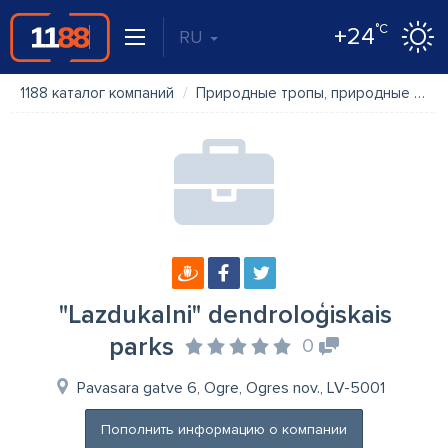
°C
+24
RU
1188 каталог компаний
Природные тропы, природные парки
"Lazdukalni" dendroloģiskais
parks
0
Pavasara gatve 6, Ogre, Ogres nov., LV-5001
Пополнить информацию о компании