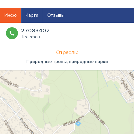
Инфо
Карта
Отзывы
27083402
Телефон
Отрасль:
Природные тропы, природные парки