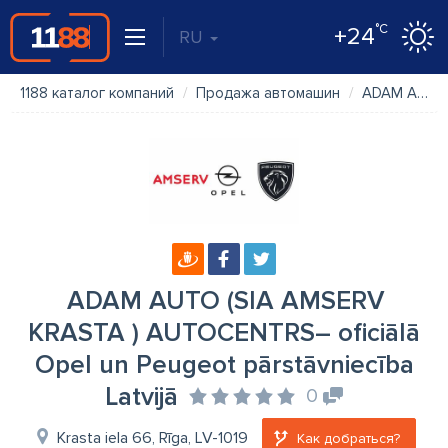
°C
+24
RU
1188 каталог компаний
Продажа автомашин
ADAM AUTO (SIA AMSERV KRASTA ) AUTOCENTRS– oficiālā Opel un Peugeot pārstāvniecība Latvijā
ADAM AUTO (SIA AMSERV
KRASTA ) AUTOCENTRS– oficiālā
Opel un Peugeot pārstāvniecība
Latvijā
0
Krasta iela 66, Rīga, LV-1019
Как добраться?