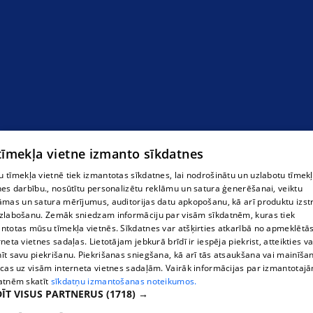
 tīmekļa vietne izmanto sīkdatnes
 tīmekļa vietnē tiek izmantotas sīkdatnes, lai nodrošinātu un uzlabotu tīmek
nes darbību., nosūtītu personalizētu reklāmu un satura ģenerēšanai, veiktu
āmas un satura mērījumus, auditorijas datu apkopošanu, kā arī produktu izst
zlabošanu. Zemāk sniedzam informāciju par visām sīkdatnēm, kuras tiek
ntotas mūsu tīmekļa vietnēs. Sīkdatnes var atšķirties atkarībā no apmeklētā
rneta vietnes sadaļas. Lietotājam jebkurā brīdī ir iespēja piekrist, atteikties va
īt savu piekrišanu. Piekrišanas sniegšana, kā arī tās atsaukšana vai mainīša
ecas uz visām interneta vietnes sadaļām. Vairāk informācijas par izmantotaj
atnēm skatīt
sīkdatņu izmantošanas noteikumos.
ĪT VISUS PARTNERUS
(1718) →