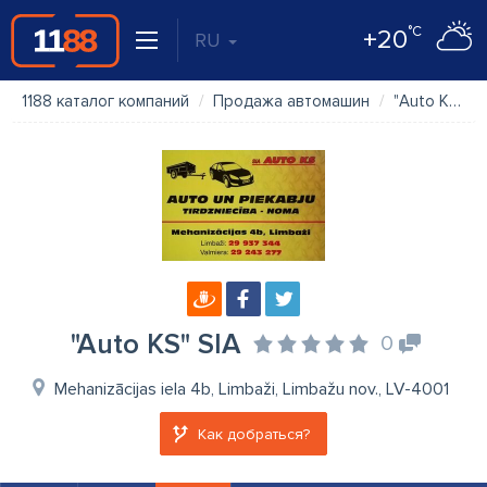
°C
+20
RU
1188 каталог компаний
Продажа автомашин
"Auto KS" SIA
"Auto KS" SIA
0
Mehanizācijas iela 4b, Limbaži, Limbažu nov., LV-4001
Как добраться?