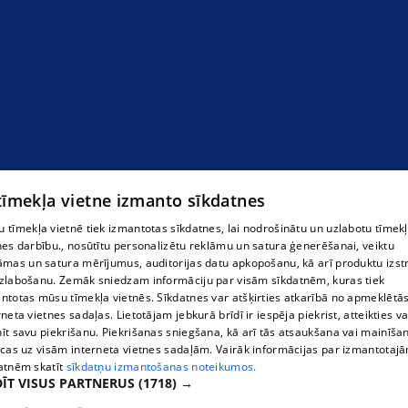
 tīmekļa vietne izmanto sīkdatnes
Торговля автомобилями в Лимбажи
 tīmekļa vietnē tiek izmantotas sīkdatnes, lai nodrošinātu un uzlabotu tīmek
nes darbību., nosūtītu personalizētu reklāmu un satura ģenerēšanai, veiktu
āmas un satura mērījumus, auditorijas datu apkopošanu, kā arī produktu izst
zlabošanu. Zemāk sniedzam informāciju par visām sīkdatnēm, kuras tiek
ntotas mūsu tīmekļa vietnēs. Sīkdatnes var atšķirties atkarībā no apmeklētā
rneta vietnes sadaļas. Lietotājam jebkurā brīdī ir iespēja piekrist, atteikties va
īt savu piekrišanu. Piekrišanas sniegšana, kā arī tās atsaukšana vai mainīša
ecas uz visām interneta vietnes sadaļām. Vairāk informācijas par izmantotaj
atnēm skatīt
sīkdatņu izmantošanas noteikumos.
ĪT VISUS PARTNERUS
(1718) →