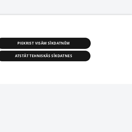
PIEKRIST VISĀM SĪKDATNĒM
ATSTĀT TEHNISKĀS SĪKDATNES
астичное распространение или
информации из баз данных 1188 в
строго запрещено. Также
tīmekļa vietne nevarēs pilnvērtīgi darboties un sniegt
автоматическое скачивание
Перепубликация любого материала,