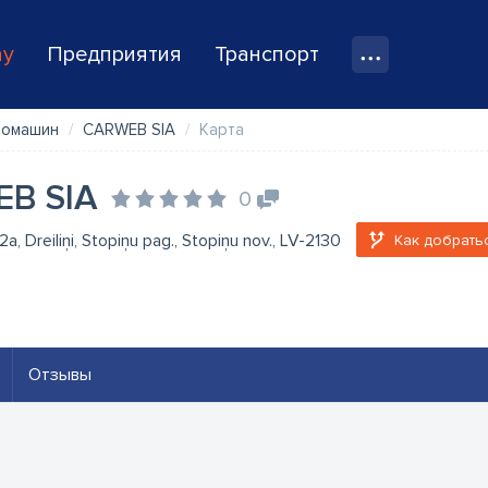
ay
Предприятия
Транспорт
томашин
CARWEB SIA
Карта
B SIA
0
2a, Dreiliņi, Stopiņu pag., Stopiņu nov., LV-2130
Как добрать
Отзывы