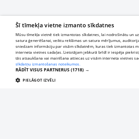
Šī tīmekļa vietne izmanto sīkdatnes
Mūsu tīmekļa vietnē tiek izmantotas sīkdatnes, lai nodrošinātu un u
satura ģenerēšanai, veiktu reklāmas un satura mērījumus, auditorij
sniedzam informāciju par visām sīkdatnēm, kuras tiek izmantotas mū
interneta vietnes sadaļas. Lietotājam jebkurā brīdī ir iespēja piekrist
tās atsaukšana vai mainīšana attiecas uz visām interneta vietnes s
sīkdatņu izmantošanas noteikumos.
RĀDĪT VISUS PARTNERUS
(1718) →
PIELĀGOT IZVĒLI
TEHNISKĀS/OBLIGĀTĀS
STATISTIKAS
M
Tehniskās/
Tehniskās/obligātās sīkdatnes nepieciešamas, lai lietotājs varētu brīvi apm
lietotājam nepieciešamo informāciju.
О нас
Предпр