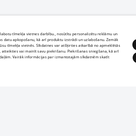
zlabotu tīmekļa vietnes darbību., nosūtītu personalizētu reklāmu un
as datu apkopošanu, kā arī produktu izstrādi un uzlabošanu. Zemāk
su tīmekļa vietnēs. Sīkdatnes var atšķirties atkarībā no apmeklētās
, atteikties vai mainīt savu piekrišanu. Piekrišanas sniegšana, kā arī
adaļām. Vairāk informācijas par izmantotajām sīkdatnēm skatīt
ĒRĶĒŠANA
FUNKCIONĀLĀS
NEKLASIFICĒTĀS
Полное или ч
obligātās
Statistikas
Mērķēšana
Funkcionālās
Neklasificētās
копирование 
любой форме 
eklēt un pārlūkot tīmekļa vietni un izmantot tās piedāvātās iespējas. Bez šīm sīkdatnēm 
запрещается 
иятия
В кинотеатрах
информации. 