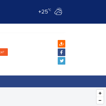
°C
+25
ся?