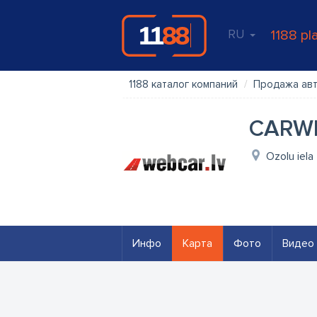
RU
1188 pl
1188 каталог компаний
Продажа ав
CARWE
Ozolu iela 
Инфо
Карта
Фото
Видео