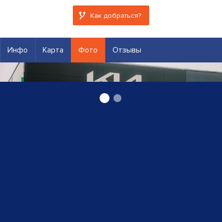
Как добраться?
Инфо
Карта
Фото
Отзывы
Kia jaunas automašīnas