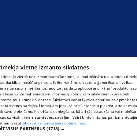
 tīmekļa vietne izmanto sīkdatnes
 tīmekļa vietnē tiek izmantotas sīkdatnes, lai nodrošinātu un uzlabotu tīmek
nes darbību., nosūtītu personalizētu reklāmu un satura ģenerēšanai, veiktu
āmas un satura mērījumus, auditorijas datu apkopošanu, kā arī produktu izst
zlabošanu. Zemāk sniedzam informāciju par visām sīkdatnēm, kuras tiek
ntotas mūsu tīmekļa vietnēs. Sīkdatnes var atšķirties atkarībā no apmeklētā
rneta vietnes sadaļas. Lietotājam jebkurā brīdī ir iespēja piekrist, atteikties va
īt savu piekrišanu. Piekrišanas sniegšana, kā arī tās atsaukšana vai mainīša
ecas uz visām interneta vietnes sadaļām. Vairāk informācijas par izmantotaj
atnēm skatīt
sīkdatņu izmantošanas noteikumos.
ĪT VISUS PARTNERUS
(1718) →