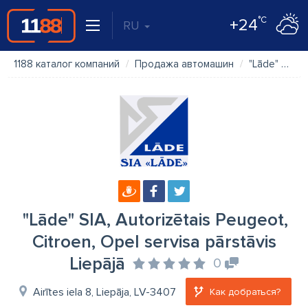
°C
+24
RU
1188 каталог компаний
Продажа автомашин
"Lāde" SIA, Autorizētais Peugeot, Citroen, Opel servisa pārstāvis Liepājā
"Lāde" SIA, Autorizētais Peugeot,
Citroen, Opel servisa pārstāvis
Liepājā
0
Airītes iela 8, Liepāja, LV-3407
Как добраться?