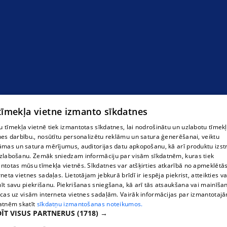
 tīmekļa vietne izmanto sīkdatnes
 tīmekļa vietnē tiek izmantotas sīkdatnes, lai nodrošinātu un uzlabotu tīmek
nes darbību., nosūtītu personalizētu reklāmu un satura ģenerēšanai, veiktu
āmas un satura mērījumus, auditorijas datu apkopošanu, kā arī produktu izst
zlabošanu. Zemāk sniedzam informāciju par visām sīkdatnēm, kuras tiek
ntotas mūsu tīmekļa vietnēs. Sīkdatnes var atšķirties atkarībā no apmeklētā
rneta vietnes sadaļas. Lietotājam jebkurā brīdī ir iespēja piekrist, atteikties va
īt savu piekrišanu. Piekrišanas sniegšana, kā arī tās atsaukšana vai mainīša
ecas uz visām interneta vietnes sadaļām. Vairāk informācijas par izmantotaj
atnēm skatīt
sīkdatņu izmantošanas noteikumos.
ĪT VISUS PARTNERUS
(1718) →