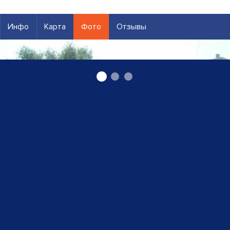
Инфо
Карта
Фото
Отзывы
Торговля автомашин в Лиепае