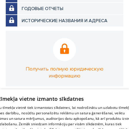
ГОДОВЫЕ ОТЧЕТЫ
ИСТОРИЧЕСКИЕ НАЗВАНИЯ И АДРЕСА
Получить полную юридическую
информацию
 tīmekļa vietne izmanto sīkdatnes
 tīmekļa vietnē tiek izmantotas sīkdatnes, lai nodrošinātu un uzlabotu tīmek
nes darbību., nosūtītu personalizētu reklāmu un satura ģenerēšanai, veiktu
āmas un satura mērījumus, auditorijas datu apkopošanu, kā arī produktu izst
zlabošanu. Zemāk sniedzam informāciju par visām sīkdatnēm, kuras tiek