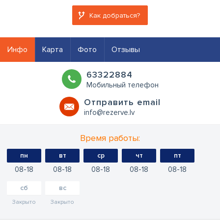
Как добраться?
Инфо
Карта
Фото
Отзывы
63322884
Мобильный телефон
Oтправить email
info@rezerve.lv
Время работы:
пн
вт
ср
чт
пт
08
18
08
18
08
18
08
18
08
18
сб
вс
Закрыто
Закрыто