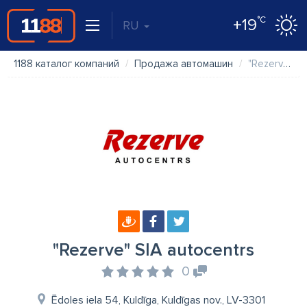
°C
+19
RU
1188 каталог компаний
Продажа автомашин
"Rezerve" SIA autocentrs
"Rezerve" SIA autocentrs
0
Ēdoles iela 54, Kuldīga, Kuldīgas nov., LV-3301