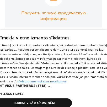
Получить полную юридическую
информацию
 tīmekļa vietne izmanto sīkdatnes
 tīmekļa vietnē tiek izmantotas sīkdatnes, lai nodrošinātu un uzlabotu tīmek
nes darbību., nosūtītu personalizētu reklāmu un satura ģenerēšanai, veiktu
āmas un satura mērījumus, auditorijas datu apkopošanu, kā arī produktu izst
zlabošanu. Zemāk sniedzam informāciju par visām sīkdatnēm, kuras tiek
ntotas mūsu tīmekļa vietnēs. Sīkdatnes var atšķirties atkarībā no apmeklētā
rneta vietnes sadaļas. Lietotājam jebkurā brīdī ir iespēja piekrist, atteikties va
īt savu piekrišanu. Piekrišanas sniegšana, kā arī tās atsaukšana vai mainīša
ecas uz visām interneta vietnes sadaļām. Vairāk informācijas par izmantotaj
atnēm skatīt
sīkdatņu izmantošanas noteikumos.
ĪT VISUS PARTNERUS
(1718) →
PIELĀGOT IZVĒLI
PIEKRIST VISĀM SĪKDATNĒM