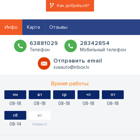
Как добраться?
Инфо
Карта
Отзывы
63881029
28342854
Телефон
Мобильный телефон
Oтправить email
svaauto@inbox.lv
Время работы:
пн
вт
ср
чт
пт
08
18
08
18
08
18
08
18
08
18
сб
вс
08
14
Закрыто