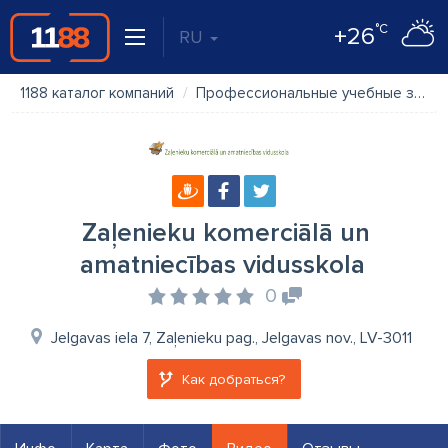
°C
+26
RU
1188 каталог компаний
Профессиональные учебные заведения, профессиональное обучение
Zaļenieku komerciālā un
amatniecības vidusskola
0
Jelgavas iela 7, Zaļenieku pag., Jelgavas nov., LV-3011
Как добраться?