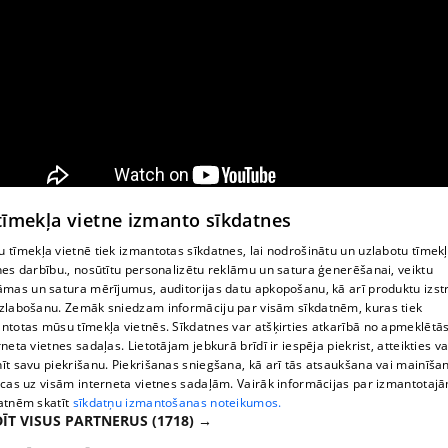
 tīmekļa vietne izmanto sīkdatnes
 tīmekļa vietnē tiek izmantotas sīkdatnes, lai nodrošinātu un uzlabotu tīmek
nes darbību., nosūtītu personalizētu reklāmu un satura ģenerēšanai, veiktu
āmas un satura mērījumus, auditorijas datu apkopošanu, kā arī produktu izst
zlabošanu. Zemāk sniedzam informāciju par visām sīkdatnēm, kuras tiek
ntotas mūsu tīmekļa vietnēs. Sīkdatnes var atšķirties atkarībā no apmeklētā
rneta vietnes sadaļas. Lietotājam jebkurā brīdī ir iespēja piekrist, atteikties va
īt savu piekrišanu. Piekrišanas sniegšana, kā arī tās atsaukšana vai mainīša
ecas uz visām interneta vietnes sadaļām. Vairāk informācijas par izmantotaj
atnēm skatīt
sīkdatņu izmantošanas noteikumos.
ĪT VISUS PARTNERUS
(1718) →