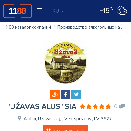
°C
+15
RU
1188 каталог компаний
Производство алкогольных напитков, пива
"UŽAVAS ALUS" SIA
0
Alutiņi, Užavas pag., Ventspils nov., LV-3627
Как добраться?