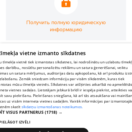
Получить полную юридическую
информацию
 tīmekļa vietne izmanto sīkdatnes
 tīmekļa vietnē tiek izmantotas sīkdatnes, lai nodrošinātu un uzlabotu tīmek
nes darbību., nosūtītu personalizētu reklāmu un satura ģenerēšanai, veiktu
āmas un satura mērījumus, auditorijas datu apkopošanu, kā arī produktu izst
zlabošanu. Zemāk sniedzam informāciju par visām sīkdatnēm, kuras tiek
ntotas mūsu tīmekļa vietnēs. Sīkdatnes var atšķirties atkarībā no apmeklētā
rneta vietnes sadaļas. Lietotājam jebkurā brīdī ir iespēja piekrist, atteikties va
īt savu piekrišanu. Piekrišanas sniegšana, kā arī tās atsaukšana vai mainīša
ecas uz visām interneta vietnes sadaļām. Vairāk informācijas par izmantotaj
atnēm skatīt
sīkdatņu izmantošanas noteikumos.
ĪT VISUS PARTNERUS
(1718) →
PIELĀGOT IZVĒLI