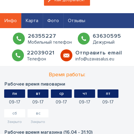
Инфо
Карта
Фото
Отзывы
26355227
63630595
Мобильный телефон
Дежурный
22039021
Oтправить email
Телефон
info@uzavasalus.eu
Время работы:
Рабочее время пивоварни
пн
вт
ср
чт
пт
09
17
09
17
09
17
09
17
09
17
сб
вс
Закрыто
Закрыто
Рабочее время магазина (16.04 - 31.10)