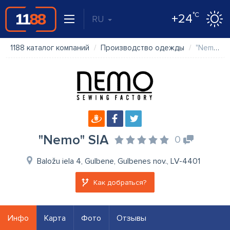
°C
+24
RU
1188 каталог компаний
Производство одежды
"Nemo" SIA
"Nemo" SIA
0
Baložu iela 4, Gulbene, Gulbenes nov., LV-4401
Как добраться?
Инфо
Карта
Фото
Отзывы