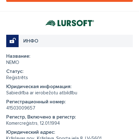
ИНФО
Название:
NEMO
Cтатус:
Reģistrēts
Юридическая информация:
Sabiedrība ar ierobežotu atbildību
Регистрационный номер:
41503009657
Регистр, Включено в регистр:
Komercreģistrs, 12.01.1994
Юридический адрес:
Krāslavas nov., Krāslava, Sporta iela 8, LV-5601