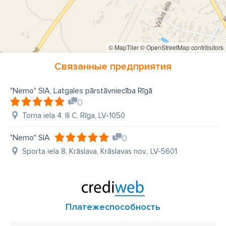
© MapTiler
© OpenStreetMap contributors
Связанные предприятия
"Nemo" SIA, Latgales pārstāvniecība Rīgā
0
Torņa iela 4, III C, Rīga, LV-1050
"Nemo" SIA
0
Sporta iela 8, Krāslava, Krāslavas nov., LV-5601
Платежеспособность