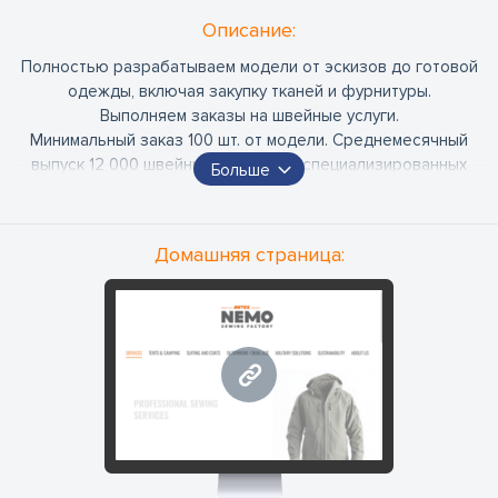
Oписание:
Полностью разрабатываем модели от эскизов до готовой
одежды, включая закупку тканей и фурнитуры.
Выполняем заказы на швейные услуги.
Минимальный заказ 100 шт. от модели. Среднемесячный
выпуск 12 000 швейных изделий; 6 специализированных
Больше
потоков;
230 сотрудников. Более 85% экспорта в Скандинавию.
Предлагаем женскую офисную одежду, линии женских
Домашняя страница:
пальто для Латвийских магазинов.
Услуги вышивки в Даугавпилсе. Вышивка фирменных
логотипов, символики или элементов декора на
промышленном оборудовании. Производство 100-250 штук
в сутки.
www.nemosewing.lv
Широкий ассортимент тканевых отходов и фурнитуры для
распродажи.