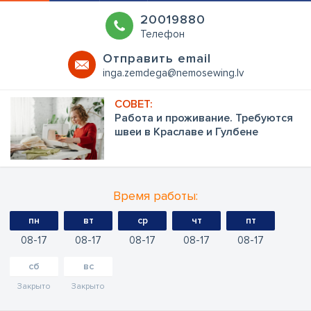
20019880
Телефон
Oтправить email
inga.zemdega@nemosewing.lv
Работа и проживание. Требуются
швеи в Краславе и Гулбене
Время работы:
пн
вт
ср
чт
пт
08
17
08
17
08
17
08
17
08
17
сб
вс
Закрыто
Закрыто