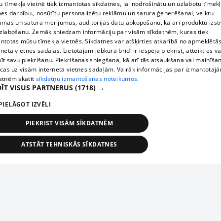
 tīmekļa vietnē tiek izmantotas sīkdatnes, lai nodrošinātu un uzlabotu tīmek
nes darbību., nosūtītu personalizētu reklāmu un satura ģenerēšanai, veiktu
āmas un satura mērījumus, auditorijas datu apkopošanu, kā arī produktu izst
zlabošanu. Zemāk sniedzam informāciju par visām sīkdatnēm, kuras tiek
ntotas mūsu tīmekļa vietnēs. Sīkdatnes var atšķirties atkarībā no apmeklētā
rneta vietnes sadaļas. Lietotājam jebkurā brīdī ir iespēja piekrist, atteikties va
īt savu piekrišanu. Piekrišanas sniegšana, kā arī tās atsaukšana vai mainīša
ecas uz visām interneta vietnes sadaļām. Vairāk informācijas par izmantotaj
atnēm skatīt
sīkdatņu izmantošanas noteikumos.
ĪT VISUS PARTNERUS
(1718) →
PIELĀGOT IZVĒLI
PIEKRIST VISĀM SĪKDATNĒM
ATSTĀT TEHNISKĀS SĪKDATNES
TEHNISKĀS/OBLIGĀTĀS
STATISTIKAS
MĒRĶĒŠANA
FUNKCIONĀLĀS
NEKLASIFICĒTĀS