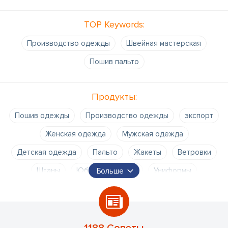
TOP Keywords:
Производство одежды
Швейная мастерская
Пошив пальто
Продукты:
Пошив одежды
Производство одежды
экспорт
Женская одежда
Мужская одежда
Детская одежда
Пальто
Жакеты
Ветровки
Штаны
Юбки
Платья
Униформы
Больше
Классическая одежда
Домашний текстиль
Верхняя одежда
Услуги вышивки
Остатки ткани