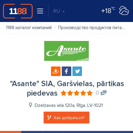
°C
+18
RU
1188 каталог компаний
Производство продуктов питания
"Asante" SIA, Garšvielas, pārtikas
piedevas
0
Dzelzavas iela 120a, Rīga, LV-1021
Как добраться?