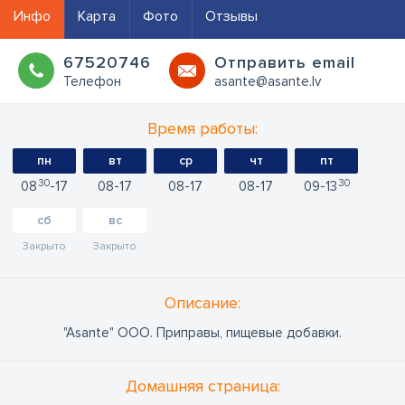
Инфо
Карта
Фото
Отзывы
67520746
Oтправить email
Телефон
asante@asante.lv
Время работы:
пн
вт
ср
чт
пт
30
30
08
17
08
17
08
17
08
17
09
13
сб
вс
Закрыто
Закрыто
Oписание:
"Asante" ООО. Приправы, пищевые добавки.
Домашняя страница: