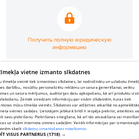
Получить полную юридическую
информацию
 tīmekļa vietne izmanto sīkdatnes
 tīmekļa vietnē tiek izmantotas sīkdatnes, lai nodrošinātu un uzlabotu tīmek
nes darbību., nosūtītu personalizētu reklāmu un satura ģenerēšanai, veiktu
āmas un satura mērījumus, auditorijas datu apkopošanu, kā arī produktu izst
zlabošanu. Zemāk sniedzam informāciju par visām sīkdatnēm, kuras tiek
ntotas mūsu tīmekļa vietnēs. Sīkdatnes var atšķirties atkarībā no apmeklētā
rneta vietnes sadaļas. Lietotājam jebkurā brīdī ir iespēja piekrist, atteikties va
īt savu piekrišanu. Piekrišanas sniegšana, kā arī tās atsaukšana vai mainīša
ecas uz visām interneta vietnes sadaļām. Vairāk informācijas par izmantotaj
atnēm skatīt
sīkdatņu izmantošanas noteikumos.
ĪT VISUS PARTNERUS
(1718) →