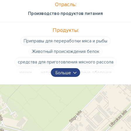
Отрасль:
Производство продуктов питания
Продукты:
Приправы для переработки мяса и рыбы
Животный происхождения белок
средства для приготовления мясного рассола
кишки
натуральные колбасные оболочки
Больше
Маринады
размягчители мяса
Моющие и дезинфицирующие средства
Коптильные материалы из древесины ольхи и бука
нитритная соль
картофельный крахмал
ООО "Asante"
Специи
пищевые добавки