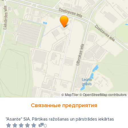
Asante ООО Специи
Asante ООО пищевые добавки
Коптильные камеры
Инжекторы для посола мяса
Тележка для стандартных евро ящиков
Проекты
оборудование для скотобоен
Вакуумные и газовые упаковочные системы
Наполнители колбасной массы
мясорубки
Вакуумные массажеры для мяса
Ножи и сита для мясорубок
Стерилизаторы для ножей
© MapTiler
© OpenStreetMap contributors
Связанные предприятия
"Asante" SIA, Pārtikas ražošanas un pārstrādes iekārtas
0