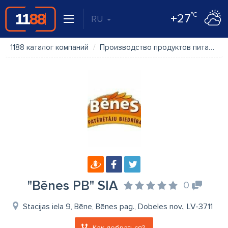
°C
+27
RU
1188 каталог компаний
Производство продуктов питания
"Bēnes PB" SIA
0
Stacijas iela 9, Bēne, Bēnes pag., Dobeles nov., LV-3711
Как добраться?