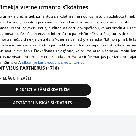
 tīmekļa vietne izmanto sīkdatnes
 tīmekļa vietnē tiek izmantotas sīkdatnes, lai nodrošinātu un uzlabotu tīmek
nes darbību., nosūtītu personalizētu reklāmu un satura ģenerēšanai, veiktu
āmas un satura mērījumus, auditorijas datu apkopošanu, kā arī produktu izst
zlabošanu. Zemāk sniedzam informāciju par visām sīkdatnēm, kuras tiek
ntotas mūsu tīmekļa vietnēs. Sīkdatnes var atšķirties atkarībā no apmeklētā
rneta vietnes sadaļas. Lietotājam jebkurā brīdī ir iespēja piekrist, atteikties va
īt savu piekrišanu. Piekrišanas sniegšana, kā arī tās atsaukšana vai mainīša
ecas uz visām interneta vietnes sadaļām. Vairāk informācijas par izmantotaj
atnēm skatīt
sīkdatņu izmantošanas noteikumos.
ĪT VISUS PARTNERUS
(1718) →
PIELĀGOT IZVĒLI
PIEKRIST VISĀM SĪKDATNĒM
ATSTĀT TEHNISKĀS SĪKDATNES
TEHNISKĀS/OBLIGĀTĀS
STATISTIKAS
MĒRĶĒŠANA
FUNKCIONĀLĀS
NEKLASIFICĒTĀS