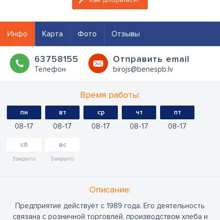
Инфо
Карта
Фото
Отзывы
63758155
Oтправить email
Телефон
birojs@benespb.lv
Время работы:
пн
вт
ср
чт
пт
08
17
08
17
08
17
08
17
08
17
сб
вс
Закрыто
Закрыто
Oписание:
Предприятие действует с 1989 года. Его деятельность
связана с розничной торговлей, производством хлеба и