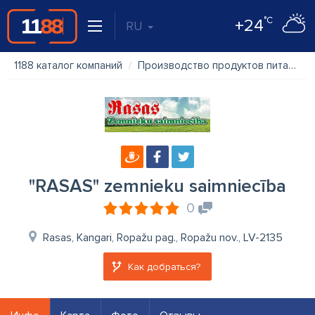
°C
+24
RU
1188 каталог компаний
Производство продуктов питания
"RASAS" zemnieku saimniecība
0
Rasas, Kangari, Ropažu pag., Ropažu nov., LV-2135
Как добраться?