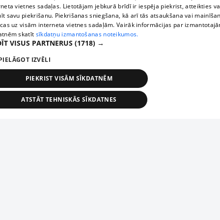
rneta vietnes sadaļas. Lietotājam jebkurā brīdī ir iespēja piekrist, atteikties va
īt savu piekrišanu. Piekrišanas sniegšana, kā arī tās atsaukšana vai mainīša
ecas uz visām interneta vietnes sadaļām. Vairāk informācijas par izmantotaj
atnēm skatīt
sīkdatņu izmantošanas noteikumos.
ĪT VISUS PARTNERUS
(1718) →
PIELĀGOT IZVĒLI
PIEKRIST VISĀM SĪKDATNĒM
ATSTĀT TEHNISKĀS SĪKDATNES
TEHNISKĀS/OBLIGĀTĀS
STATISTIKAS
MĒRĶĒŠANA
FUNKCIONĀLĀS
NEKLASIFICĒTĀS
ehniskās/obligātās
Statistikas
Mērķēšana
Funkcionālās
Neklasificēt
niskās/obligātās sīkdatnes nepieciešamas, lai lietotājs varētu brīvi apmeklēt un pārlūk
Добавь свое предприятие
ekļa vietni un izmantot tās piedāvātās iespējas. Bez šīm sīkdatnēm tīmekļa vietne neva
nvērtīgi darboties un sniegt lietotājam nepieciešamo informāciju.