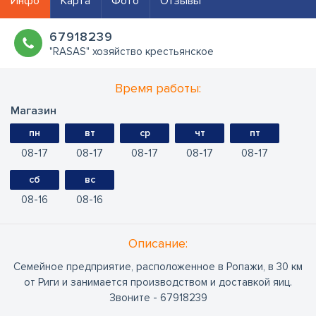
Инфо
Карта
Фото
Отзывы
67918239
"RASAS" xoзяйcтвo кpecтьянcкoe
Время работы:
Магазин
пн
вт
ср
чт
пт
08
17
08
17
08
17
08
17
08
17
сб
вс
08
16
08
16
Oписание:
Семейное предприятие, расположенное в Ропажи, в 30 км
от Риги и занимается производством и доставкой яиц.
Звоните - 67918239