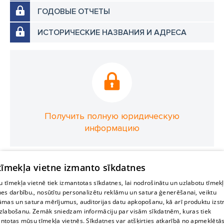
ГОДОВЫЕ ОТЧЕТЫ
ИСТОРИЧЕСКИЕ НАЗВАНИЯ И АДРЕСА
Получить полную юридическую
информацию
 tīmekļa vietne izmanto sīkdatnes
 tīmekļa vietnē tiek izmantotas sīkdatnes, lai nodrošinātu un uzlabotu tīmek
nes darbību., nosūtītu personalizētu reklāmu un satura ģenerēšanai, veiktu
āmas un satura mērījumus, auditorijas datu apkopošanu, kā arī produktu izst
zlabošanu. Zemāk sniedzam informāciju par visām sīkdatnēm, kuras tiek
ntotas mūsu tīmekļa vietnēs. Sīkdatnes var atšķirties atkarībā no apmeklētā