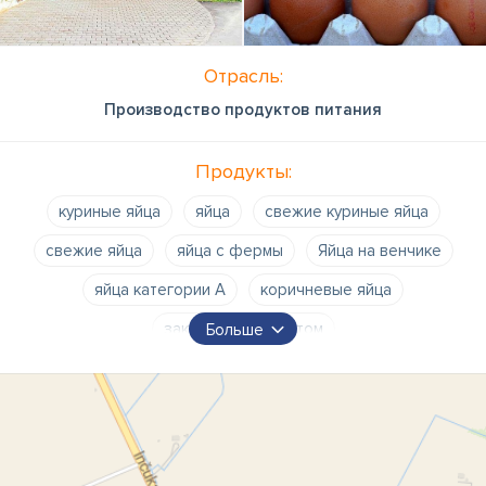
Отрасль:
Производство продуктов питания
Продукты:
куриные яйца
яйца
свежие куриные яйца
свежие яйца
яйца с фермы
Яйца на венчике
яйца категории А
коричневые яйца
заказаны яйца оптом
Больше
крестьянское хозяйство "RASAS"
крестьянское хозяйство росы
zs rasas
rasas zs
крестьянское хозяйство «rasas» контакты
rasas контакты
rasas яйца