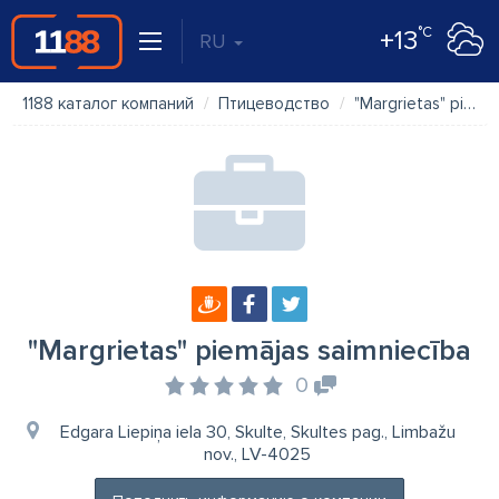
°C
+13
RU
1188 каталог компаний
Птицеводство
"Margrietas" piemājas saimniecība
"Margrietas" piemājas saimniecība
0
Edgara Liepiņa iela 30, Skulte, Skultes pag., Limbažu
nov., LV-4025