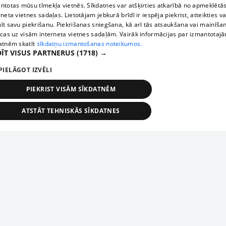
ntotas mūsu tīmekļa vietnēs. Sīkdatnes var atšķirties atkarībā no apmeklētā
rneta vietnes sadaļas. Lietotājam jebkurā brīdī ir iespēja piekrist, atteikties va
īt savu piekrišanu. Piekrišanas sniegšana, kā arī tās atsaukšana vai mainīša
ecas uz visām interneta vietnes sadaļām. Vairāk informācijas par izmantotaj
atnēm skatīt
sīkdatņu izmantošanas noteikumos.
ĪT VISUS PARTNERUS
(1718) →
PIELĀGOT IZVĒLI
PIEKRIST VISĀM SĪKDATNĒM
ATSTĀT TEHNISKĀS SĪKDATNES
TEHNISKĀS/OBLIGĀTĀS
STATISTIKAS
MĒRĶĒŠANA
FUNKCIONĀLĀS
NEKLASIFICĒTĀS
ehniskās/obligātās
Statistikas
Mērķēšana
Funkcionālās
Neklasificēt
niskās/obligātās sīkdatnes nepieciešamas, lai lietotājs varētu brīvi apmeklēt un pārlūk
Добавь свое предприятие
ekļa vietni un izmantot tās piedāvātās iespējas. Bez šīm sīkdatnēm tīmekļa vietne neva