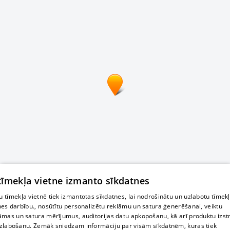
 tīmekļa vietne izmanto sīkdatnes
 tīmekļa vietnē tiek izmantotas sīkdatnes, lai nodrošinātu un uzlabotu tīmek
nes darbību., nosūtītu personalizētu reklāmu un satura ģenerēšanai, veiktu
āmas un satura mērījumus, auditorijas datu apkopošanu, kā arī produktu izst
zlabošanu. Zemāk sniedzam informāciju par visām sīkdatnēm, kuras tiek