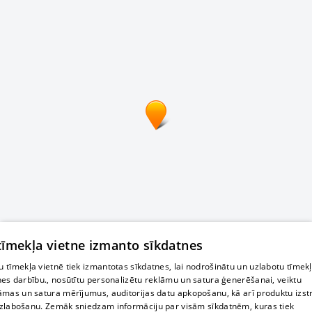
 tīmekļa vietne izmanto sīkdatnes
 tīmekļa vietnē tiek izmantotas sīkdatnes, lai nodrošinātu un uzlabotu tīmek
nes darbību., nosūtītu personalizētu reklāmu un satura ģenerēšanai, veiktu
āmas un satura mērījumus, auditorijas datu apkopošanu, kā arī produktu izst
zlabošanu. Zemāk sniedzam informāciju par visām sīkdatnēm, kuras tiek