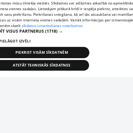
ntotas mūsu tīmekļa vietnēs. Sīkdatnes var atšķirties atkarībā no apmeklētā
rneta vietnes sadaļas. Lietotājam jebkurā brīdī ir iespēja piekrist, atteikties va
īt savu piekrišanu. Piekrišanas sniegšana, kā arī tās atsaukšana vai mainīša
ecas uz visām interneta vietnes sadaļām. Vairāk informācijas par izmantotaj
atnēm skatīt
sīkdatņu izmantošanas noteikumos.
ĪT VISUS PARTNERUS
(1718) →
PIELĀGOT IZVĒLI
PIEKRIST VISĀM SĪKDATNĒM
ATSTĀT TEHNISKĀS SĪKDATNES
TEHNISKĀS/OBLIGĀTĀS
STATISTIKAS
MĒRĶĒŠANA
FUNKCIONĀLĀS
NEKLASIFICĒTĀS
ehniskās/obligātās
Statistikas
Mērķēšana
Funkcionālās
Neklasificēt
niskās/obligātās sīkdatnes nepieciešamas, lai lietotājs varētu brīvi apmeklēt un pārlūk
Добавь свое предприятие
ekļa vietni un izmantot tās piedāvātās iespējas. Bez šīm sīkdatnēm tīmekļa vietne neva