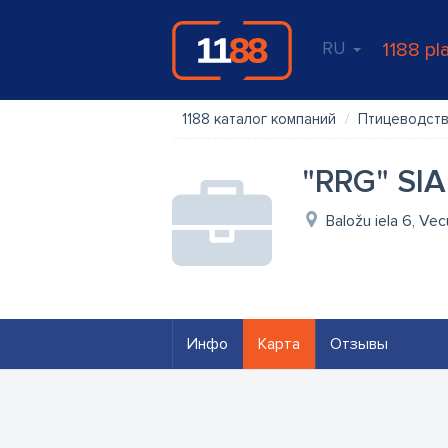
RU
1188 pl
1188 каталог компаний
Птицеводст
"RRG" SIA
Baložu iela 6, Ve
Инфо
Карта
Отзывы