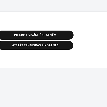
PIEKRIST VISĀM SĪKDATNĒM
ATSTĀT TEHNISKĀS SĪKDATNES
астичное распространение или
информации из баз данных 1188 в
строго запрещено. Также
tīmekļa vietne nevarēs pilnvērtīgi darboties un sniegt
автоматическое скачивание
Перепубликация любого материала,