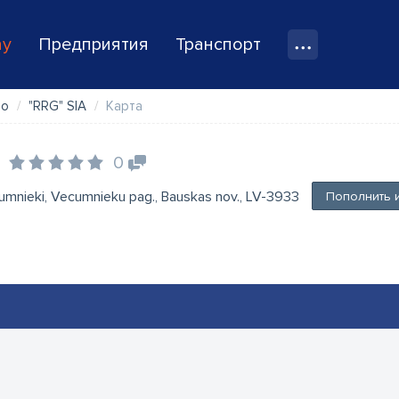
ay
Предприятия
Транспорт
во
"RRG" SIA
Карта
0
cumnieki, Vecumnieku pag., Bauskas nov., LV-3933
Пополнить 