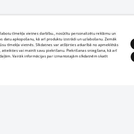
zlabotu tīmekļa vietnes darbību., nosūtītu personalizētu reklāmu un
as datu apkopošanu, kā arī produktu izstrādi un uzlabošanu. Zemāk
su tīmekļa vietnēs. Sīkdatnes var atšķirties atkarībā no apmeklētās
, atteikties vai mainīt savu piekrišanu. Piekrišanas sniegšana, kā arī
adaļām. Vairāk informācijas par izmantotajām sīkdatnēm skatīt
ĒRĶĒŠANA
FUNKCIONĀLĀS
NEKLASIFICĒTĀS
Полное или ч
obligātās
Statistikas
Mērķēšana
Funkcionālās
Neklasificētās
копирование 
любой форме 
eklēt un pārlūkot tīmekļa vietni un izmantot tās piedāvātās iespējas. Bez šīm sīkdatnēm 
запрещается 
иятия
В кинотеатрах
информации. 