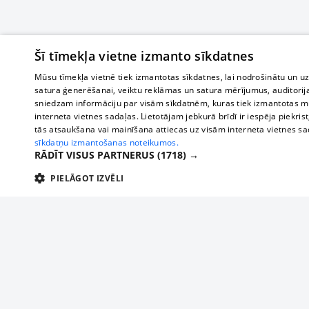
Šī tīmekļa vietne izmanto sīkdatnes
Mūsu tīmekļa vietnē tiek izmantotas sīkdatnes, lai nodrošinātu un u
satura ģenerēšanai, veiktu reklāmas un satura mērījumus, auditorij
sniedzam informāciju par visām sīkdatnēm, kuras tiek izmantotas mū
interneta vietnes sadaļas. Lietotājam jebkurā brīdī ir iespēja piekrist
tās atsaukšana vai mainīšana attiecas uz visām interneta vietnes s
sīkdatņu izmantošanas noteikumos.
RĀDĪT VISUS PARTNERUS
(1718) →
PIELĀGOT IZVĒLI
TEHNISKĀS/OBLIGĀTĀS
STATISTIKAS
M
Tehniskās/
Tehniskās/obligātās sīkdatnes nepieciešamas, lai lietotājs varētu brīvi apm
lietotājam nepieciešamo informāciju.
О нас
Предпр