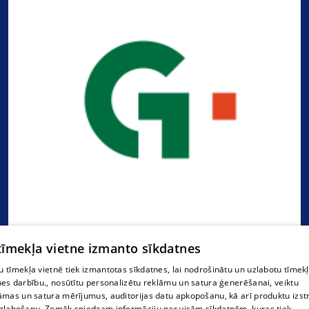
 tīmekļa vietne izmanto sīkdatnes
"Gulbenes tūrisma un kultūrvēsturiskā mantojuma
 tīmekļa vietnē tiek izmantotas sīkdatnes, lai nodrošinātu un uzlabotu tīmek
nes darbību., nosūtītu personalizētu reklāmu un satura ģenerēšanai, veiktu
centrs"
āmas un satura mērījumus, auditorijas datu apkopošanu, kā arī produktu izst
zlabošanu. Zemāk sniedzam informāciju par visām sīkdatnēm, kuras tiek