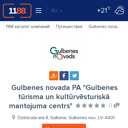
°C
+21
RU
1188 каталог компаний
Путешествия
Gulbenes novada PA "Gulbenes tūrisma un kultūrvēsturiskā mantojuma centrs"
Gulbenes novada PA "Gulbenes
tūrisma un kultūrvēsturiskā
mantojuma centrs"
0
Dzelzceļa iela 8, Gulbene, Gulbenes nov., LV-4401