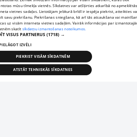
ntotas mūsu tīmekļa vietnēs. Sīkdatnes var atšķirties atkarībā no apmeklētā
rneta vietnes sadaļas. Lietotājam jebkurā brīdī ir iespēja piekrist, atteikties va
īt savu piekrišanu. Piekrišanas sniegšana, kā arī tās atsaukšana vai mainīša
ecas uz visām interneta vietnes sadaļām. Vairāk informācijas par izmantotaj
atnēm skatīt
sīkdatņu izmantošanas noteikumos.
ĪT VISUS PARTNERUS
(1718) →
PIELĀGOT IZVĒLI
PIEKRIST VISĀM SĪKDATNĒM
ATSTĀT TEHNISKĀS SĪKDATNES
TEHNISKĀS/OBLIGĀTĀS
STATISTIKAS
MĒRĶĒŠANA
FUNKCIONĀLĀS
NEKLASIFICĒTĀS
ehniskās/obligātās
Statistikas
Mērķēšana
Funkcionālās
Neklasificēt
niskās/obligātās sīkdatnes nepieciešamas, lai lietotājs varētu brīvi apmeklēt un pārlūk
Добавь свое предприятие