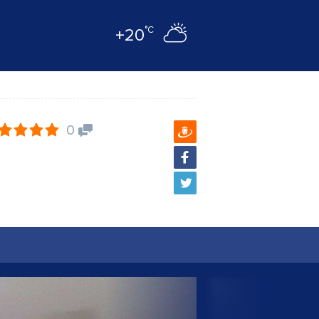
°C
+20
0