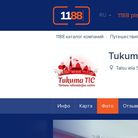
RU
1188 pl
1188 каталог компаний
Путешестви
Tukuma
Talsu iela
Инфо
Карта
Фото
Отзыв