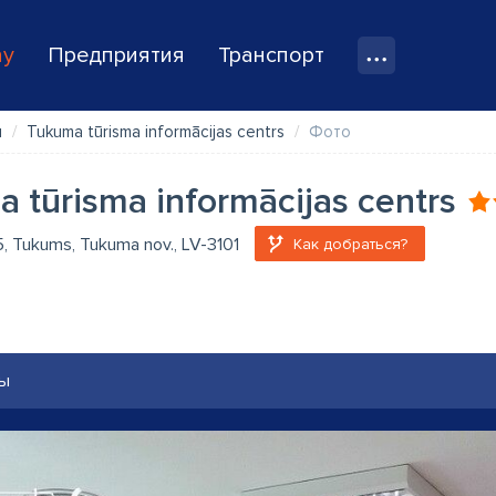
ay
Предприятия
Транспорт
я
Tukuma tūrisma informācijas centrs
Фото
 tūrisma informācijas centrs
 5, Tukums, Tukuma nov., LV-3101
Как добраться?
ы