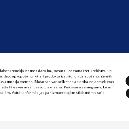
zlabotu tīmekļa vietnes darbību., nosūtītu personalizētu reklāmu un
as datu apkopošanu, kā arī produktu izstrādi un uzlabošanu. Zemāk
su tīmekļa vietnēs. Sīkdatnes var atšķirties atkarībā no apmeklētās
, atteikties vai mainīt savu piekrišanu. Piekrišanas sniegšana, kā arī
adaļām. Vairāk informācijas par izmantotajām sīkdatnēm skatīt
ĒRĶĒŠANA
FUNKCIONĀLĀS
NEKLASIFICĒTĀS