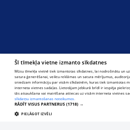
Šī tīmekļa vietne izmanto sīkdatnes
Mūsu tīmekļa vietnē tiek izmantotas sīkdatnes, lai nodrošinātu un u
satura ģenerēšanai, veiktu reklāmas un satura mērījumus, auditorij
sniedzam informāciju par visām sīkdatnēm, kuras tiek izmantotas mū
interneta vietnes sadaļas. Lietotājam jebkurā brīdī ir iespēja piekrist
tās atsaukšana vai mainīšana attiecas uz visām interneta vietnes s
sīkdatņu izmantošanas noteikumos.
RĀDĪT VISUS PARTNERUS
(1718) →
PIELĀGOT IZVĒLI
TEHNISKĀS/OBLIGĀTĀS
STATISTIKAS
M