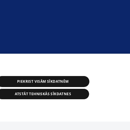
PIEKRIST VISĀM SĪKDATNĒM
ATSTĀT TEHNISKĀS SĪKDATNES