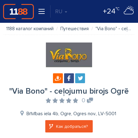
°C
+24
RU
1188 каталог компаний
Путешествия
"Via Bono" - ceļojumu birojs Ogrē
"Via Bono" - ceļojumu birojs Ogrē
0
Brīvības iela 4b, Ogre, Ogres nov., LV-5001
Как добраться?