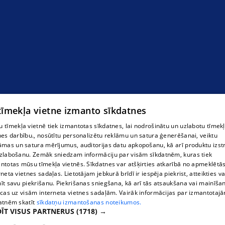
путешествия на самолёте
 tīmekļa vietne izmanto sīkdatnes
 tīmekļa vietnē tiek izmantotas sīkdatnes, lai nodrošinātu un uzlabotu tīmek
nes darbību., nosūtītu personalizētu reklāmu un satura ģenerēšanai, veiktu
āmas un satura mērījumus, auditorijas datu apkopošanu, kā arī produktu izst
zlabošanu. Zemāk sniedzam informāciju par visām sīkdatnēm, kuras tiek
ntotas mūsu tīmekļa vietnēs. Sīkdatnes var atšķirties atkarībā no apmeklētā
rneta vietnes sadaļas. Lietotājam jebkurā brīdī ir iespēja piekrist, atteikties va
īt savu piekrišanu. Piekrišanas sniegšana, kā arī tās atsaukšana vai mainīša
ecas uz visām interneta vietnes sadaļām. Vairāk informācijas par izmantotaj
atnēm skatīt
sīkdatņu izmantošanas noteikumos.
ĪT VISUS PARTNERUS
(1718) →