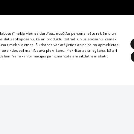
zlabotu tīmekļa vietnes darbību., nosūtītu personalizētu reklāmu un
as datu apkopošanu, kā arī produktu izstrādi un uzlabošanu. Zemāk
su tīmekļa vietnēs. Sīkdatnes var atšķirties atkarībā no apmeklētās
, atteikties vai mainīt savu piekrišanu. Piekrišanas sniegšana, kā arī
adaļām. Vairāk informācijas par izmantotajām sīkdatnēm skatīt
ĒRĶĒŠANA
FUNKCIONĀLĀS
NEKLASIFICĒTĀS
Полное или ч
obligātās
Statistikas
Mērķēšana
Funkcionālās
Neklasificētās
копирование 
любой форме 
eklēt un pārlūkot tīmekļa vietni un izmantot tās piedāvātās iespējas. Bez šīm sīkdatnēm 
запрещается 
иятия
В кинотеатрах
информации. 