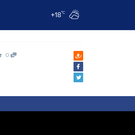
°C
+18
0