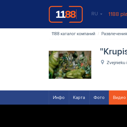
RU
1188 pl
1188 каталог компаний
Развлечения
"Krupi
Zvejnieku 
Инфо
Карта
Фото
Видео