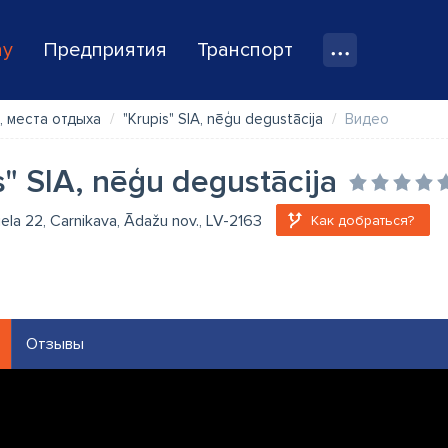
ay
Предприятия
Транспорт
, места отдыха
"Krupis" SIA, nēģu degustācija
Видео
s" SIA, nēģu degustācija
iela 22, Carnikava, Ādažu nov., LV-2163
Как добраться?
Отзывы