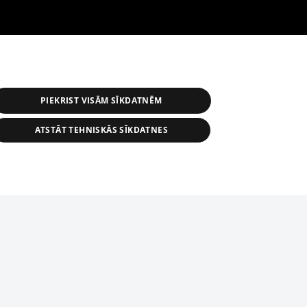
PIEKRIST VISĀM SĪKDATNĒM
ATSTĀT TEHNISKĀS SĪKDATNES
астичное распространение или
информации из баз данных 1188 в
строго запрещено. Также
tīmekļa vietne nevarēs pilnvērtīgi darboties un sniegt
автоматическое скачивание
Перепубликация любого материала,