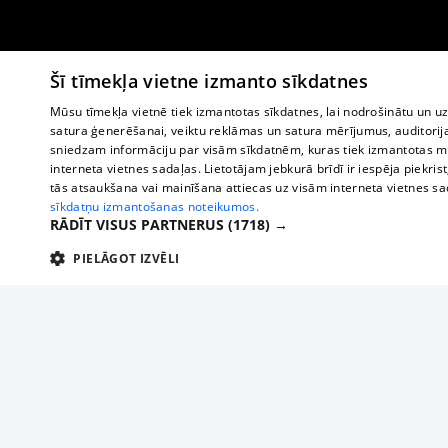
Šī tīmekļa vietne izmanto sīkdatnes
Mūsu tīmekļa vietnē tiek izmantotas sīkdatnes, lai nodrošinātu un u
satura ģenerēšanai, veiktu reklāmas un satura mērījumus, auditorij
sniedzam informāciju par visām sīkdatnēm, kuras tiek izmantotas mū
interneta vietnes sadaļas. Lietotājam jebkurā brīdī ir iespēja piekrist
tās atsaukšana vai mainīšana attiecas uz visām interneta vietnes s
sīkdatņu izmantošanas noteikumos.
RĀDĪT VISUS PARTNERUS
(1718) →
PIELĀGOT IZVĒLI
TEHNISKĀS/OBLIGĀTĀS
STATISTIKAS
M
Tehniskās/
Tehniskās/obligātās sīkdatnes nepieciešamas, lai lietotājs varētu brīvi apm
lietotājam nepieciešamo informāciju.
О нас
Предпр