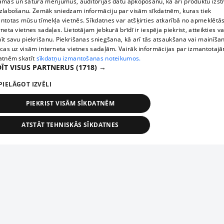
āmas un satura mērījumus, auditorijas datu apkopošanu, kā arī produktu izst
zlabošanu. Zemāk sniedzam informāciju par visām sīkdatnēm, kuras tiek
ntotas mūsu tīmekļa vietnēs. Sīkdatnes var atšķirties atkarībā no apmeklētā
rneta vietnes sadaļas. Lietotājam jebkurā brīdī ir iespēja piekrist, atteikties va
īt savu piekrišanu. Piekrišanas sniegšana, kā arī tās atsaukšana vai mainīša
ecas uz visām interneta vietnes sadaļām. Vairāk informācijas par izmantotaj
atnēm skatīt
sīkdatņu izmantošanas noteikumos.
ĪT VISUS PARTNERUS
(1718) →
PIELĀGOT IZVĒLI
PIEKRIST VISĀM SĪKDATNĒM
ATSTĀT TEHNISKĀS SĪKDATNES
TEHNISKĀS/OBLIGĀTĀS
STATISTIKAS
MĒRĶĒŠANA
FUNKCIONĀLĀS
NEKLASIFICĒTĀS
ehniskās/obligātās
Statistikas
Mērķēšana
Funkcionālās
Neklasificēt