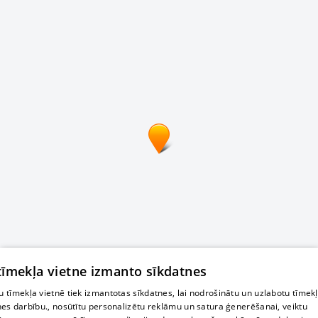
 tīmekļa vietne izmanto sīkdatnes
 tīmekļa vietnē tiek izmantotas sīkdatnes, lai nodrošinātu un uzlabotu tīmek
nes darbību., nosūtītu personalizētu reklāmu un satura ģenerēšanai, veiktu