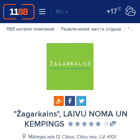
°C
+17
RU
1188 каталог компаний
Развлечения, места отдыха
"Žagarkalns", LAIVU NOMA UN KEMPINGS
"Žagarkalns", LAIVU NOMA UN
KEMPINGS
0
Mūrlejas iela 12, Cēsis, Cēsu nov., LV-4101