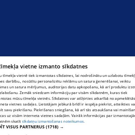
 tīmekļa vietne izmanto sīkdatnes
 tīmekļa vietnē tiek izmantotas sīkdatnes, lai nodrošinātu un uzlabotu tīmek
nes darbību., nosūtītu personalizētu reklāmu un satura ģenerēšanai, veiktu
āmas un satura mērījumus, auditorijas datu apkopošanu, kā arī produktu izst
zlabošanu. Zemāk sniedzam informāciju par visām sīkdatnēm, kuras tiek
ntotas mūsu tīmekļa vietnēs. Sīkdatnes var atšķirties atkarībā no apmeklētā
reklāmas suvenīri
rneta vietnes sadaļas. Lietotājam jebkurā brīdī ir iespēja piekrist, atteikties va
īt savu piekrišanu. Piekrišanas sniegšana, kā arī tās atsaukšana vai mainīša
ecas uz visām interneta vietnes sadaļām. Vairāk informācijas par izmantotaj
atnēm skatīt
sīkdatņu izmantošanas noteikumos.
ĪT VISUS PARTNERUS
(1718) →