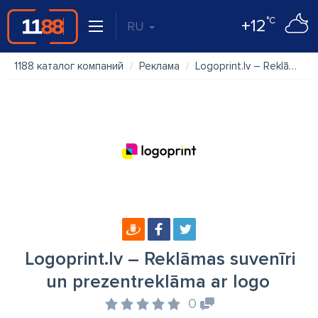
°C
+12
RU
1188 каталог компаний
Реклама
Logoprint.lv – Reklāmas suvenīri un prezentreklāma ar logo
Logoprint.lv – Reklāmas suvenīri
un prezentreklāma ar logo
0