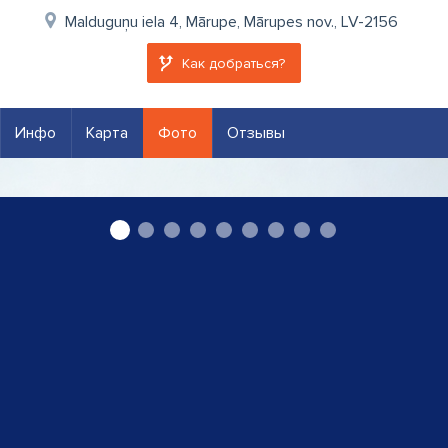
Malduguņu iela 4, Mārupe, Mārupes nov., LV-2156
Как добраться?
Инфо
Карта
Фото
Отзывы