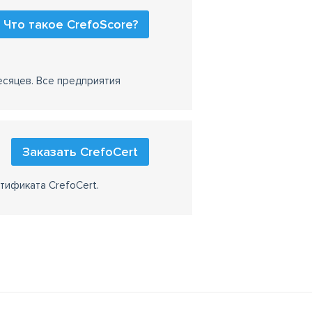
Что такое CrefoScore?
есяцев. Все предприятия
Заказать CrefoCert
тификата CrefoCert.