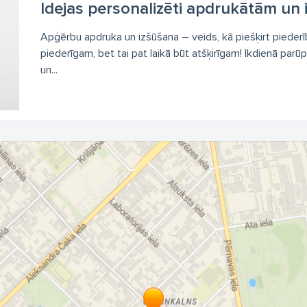
Idejas personalizēti apdrukātām un
Apģērbu apdruka un izšūšana – veids, kā piešķirt piederību!
piederīgam, bet tai pat laikā būt atšķirīgam! Ikdienā parū
un...