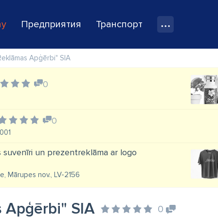
ay
Предприятия
Транспорт
Reklāmas Apģērbi" SIA
0
0
1001
 suvenīri un prezentreklāma ar logo
e, Mārupes nov., LV-2156
 Apģērbi" SIA
0