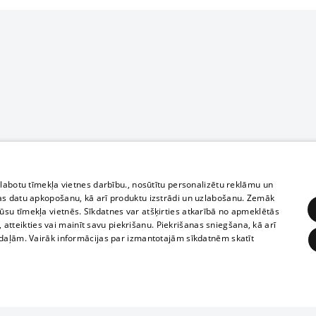
zlabotu tīmekļa vietnes darbību., nosūtītu personalizētu reklāmu un
as datu apkopošanu, kā arī produktu izstrādi un uzlabošanu. Zemāk
su tīmekļa vietnēs. Sīkdatnes var atšķirties atkarībā no apmeklētās
, atteikties vai mainīt savu piekrišanu. Piekrišanas sniegšana, kā arī
adaļām. Vairāk informācijas par izmantotajām sīkdatnēm skatīt
ĒRĶĒŠANA
FUNKCIONĀLĀS
NEKLASIFICĒTĀS