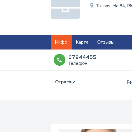
Tallinas iela 84, 
Инфо
Карта
Отзывы
67844455
Телефон
Отрасль:
Ре