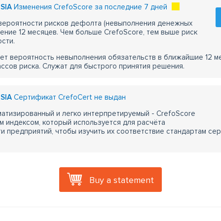
 SIA
Изменения CrefoScore за последние 7 дней
 вероятности рисков дефолта (невыполнения денежных
чение 12 месяцев. Чем больше CrefoScore, тем выше риск
сти.
ет вероятность невыполнения обязательств в ближайшие 12 м
ассов риска. Служат для быстрого принятия решения.
 SIA
Сертификат CrefoCert не выдан
атизированный и легко интерпретируемый - CrefoScore
м индексом, который используется для расчёта
 предприятий, чтобы изучить их соответствие стандартам сер
Buy a statement