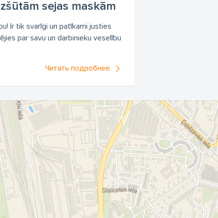
 izšūtām sejas maskām
 Ir tik svarīgi un patīkami justies
pējies par savu un darbinieku veselību
Читать подробнее