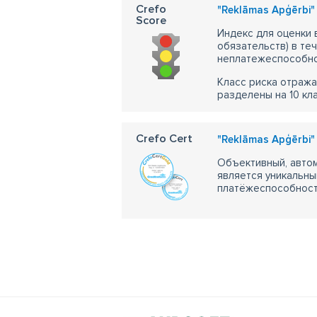
Crefo
"Reklāmas Apģērbi"
Score
Индекс для оценки
обязательств) в те
неплатежеспособно
Класс риска отража
разделены на 10 кл
Crefo Cert
"Reklāmas Apģērbi"
Объективный, автом
является уникальны
платёжеспособности