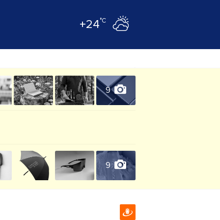
°C
+24
9
9