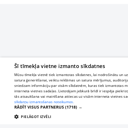
Šī tīmekļa vietne izmanto sīkdatnes
Mūsu tīmekļa vietnē tiek izmantotas sīkdatnes, lai nodrošinātu un u
satura ģenerēšanai, veiktu reklāmas un satura mērījumus, auditorij
sniedzam informāciju par visām sīkdatnēm, kuras tiek izmantotas mū
interneta vietnes sadaļas. Lietotājam jebkurā brīdī ir iespēja piekrist
tās atsaukšana vai mainīšana attiecas uz visām interneta vietnes s
sīkdatņu izmantošanas noteikumos.
RĀDĪT VISUS PARTNERUS
(1718) →
PIELĀGOT IZVĒLI
TEHNISKĀS/OBLIGĀTĀS
STATISTIKAS
M