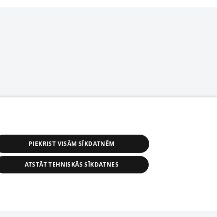
PIEKRIST VISĀM SĪKDATNĒM
ATSTĀT TEHNISKĀS SĪKDATNES