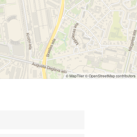
© MapTiler
© OpenStreetMap contributors