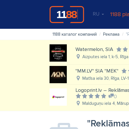
RU
1188 pl
1188 каталог компаний
Реклама
"
Watermelon, SIA
Aizputes iela 1, k-5, Rīga
"MM.LV" SIA "MEK"
Matīsa iela 30, Rīga, LV-
Logoprint.lv – Reklāmas
0
Malduguņu iela 4, Mārup
"Reklāmas