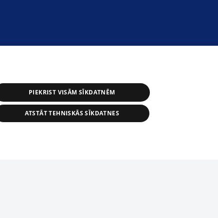
PIEKRIST VISĀM SĪKDATNĒM
ATSTĀT TEHNISKĀS SĪKDATNES
астичное распространение или
информации из баз данных 1188 в