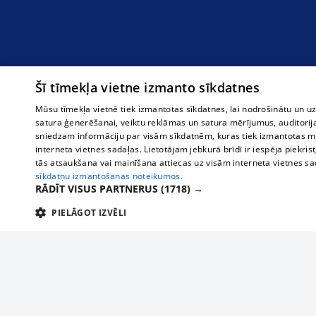
Šī tīmekļa vietne izmanto sīkdatnes
Mūsu tīmekļa vietnē tiek izmantotas sīkdatnes, lai nodrošinātu un u
satura ģenerēšanai, veiktu reklāmas un satura mērījumus, auditorij
sniedzam informāciju par visām sīkdatnēm, kuras tiek izmantotas mū
interneta vietnes sadaļas. Lietotājam jebkurā brīdī ir iespēja piekrist
tās atsaukšana vai mainīšana attiecas uz visām interneta vietnes s
sīkdatņu izmantošanas noteikumos.
RĀDĪT VISUS PARTNERUS
(1718) →
PIELĀGOT IZVĒLI
TEHNISKĀS/OBLIGĀTĀS
STATISTIKAS
M
Tehniskās/