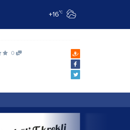
°C
+16
0