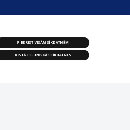
PIEKRIST VISĀM SĪKDATNĒM
ATSTĀT TEHNISKĀS SĪKDATNES
астичное распространение или
информации из баз данных 1188 в
строго запрещено. Также
tīmekļa vietne nevarēs pilnvērtīgi darboties un sniegt
автоматическое скачивание
Перепубликация любого материала,