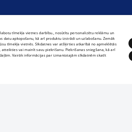
zlabotu tīmekļa vietnes darbību., nosūtītu personalizētu reklāmu un
as datu apkopošanu, kā arī produktu izstrādi un uzlabošanu. Zemāk
su tīmekļa vietnēs. Sīkdatnes var atšķirties atkarībā no apmeklētās
, atteikties vai mainīt savu piekrišanu. Piekrišanas sniegšana, kā arī
adaļām. Vairāk informācijas par izmantotajām sīkdatnēm skatīt
ĒRĶĒŠANA
FUNKCIONĀLĀS
NEKLASIFICĒTĀS
Полное или ч
obligātās
Statistikas
Mērķēšana
Funkcionālās
Neklasificētās
копирование 
любой форме 
eklēt un pārlūkot tīmekļa vietni un izmantot tās piedāvātās iespējas. Bez šīm sīkdatnēm 
запрещается 
иятия
В кинотеатрах
информации. 