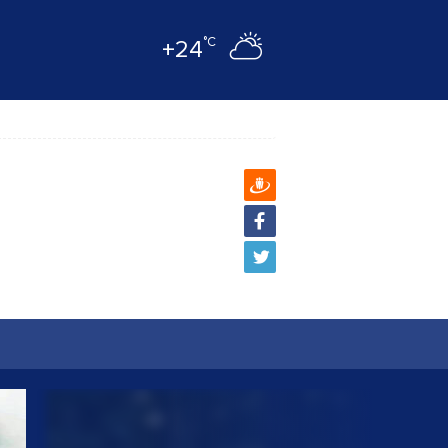
°C
+24