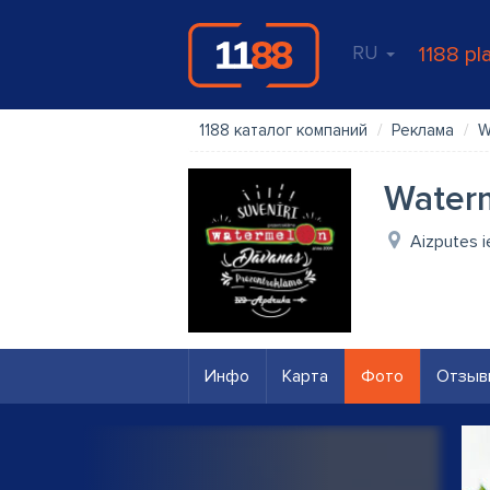
RU
1188 pl
1188 каталог компаний
Реклама
W
Waterm
Aizputes ie
Инфо
Карта
Фото
Отзыв