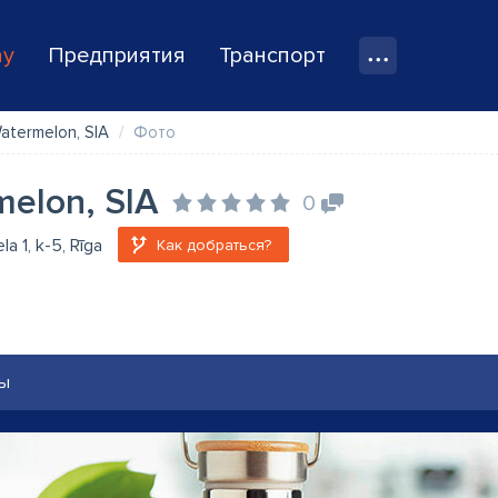
ay
Предприятия
Транспорт
atermelon, SIA
Фото
elon, SIA
0
la 1, k-5, Rīga
Как добраться?
ы