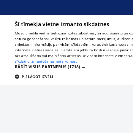
Šī tīmekļa vietne izmanto sīkdatnes
Mūsu tīmekļa vietnē tiek izmantotas sīkdatnes, lai nodrošinātu un u
satura ģenerēšanai, veiktu reklāmas un satura mērījumus, auditorij
sniedzam informāciju par visām sīkdatnēm, kuras tiek izmantotas mū
interneta vietnes sadaļas. Lietotājam jebkurā brīdī ir iespēja piekrist
tās atsaukšana vai mainīšana attiecas uz visām interneta vietnes s
sīkdatņu izmantošanas noteikumos.
RĀDĪT VISUS PARTNERUS
(1718) →
PIELĀGOT IZVĒLI
TEHNISKĀS/OBLIGĀTĀS
STATISTIKAS
M
Tehniskās/
Tehniskās/obligātās sīkdatnes nepieciešamas, lai lietotājs varētu brīvi apm
lietotājam nepieciešamo informāciju.
О нас
Предпр