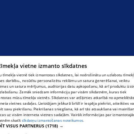
 tīmekļa vietne izmanto sīkdatnes
 tīmekļa vietnē tiek izmantotas sīkdatnes, lai nodrošinātu un uzlabotu tīmek
nes darbību., nosūtītu personalizētu reklāmu un satura ģenerēšanai, veiktu
āmas un satura mērījumus, auditorijas datu apkopošanu, kā arī produktu izst
zlabošanu. Zemāk sniedzam informāciju par visām sīkdatnēm, kuras tiek
ntotas mūsu tīmekļa vietnēs. Sīkdatnes var atšķirties atkarībā no apmeklētā
rneta vietnes sadaļas. Lietotājam jebkurā brīdī ir iespēja piekrist, atteikties va
īt savu piekrišanu. Piekrišanas sniegšana, kā arī tās atsaukšana vai mainīša
ecas uz visām interneta vietnes sadaļām. Vairāk informācijas par izmantotaj
atnēm skatīt
sīkdatņu izmantošanas noteikumos.
ĪT VISUS PARTNERUS
(1718) →