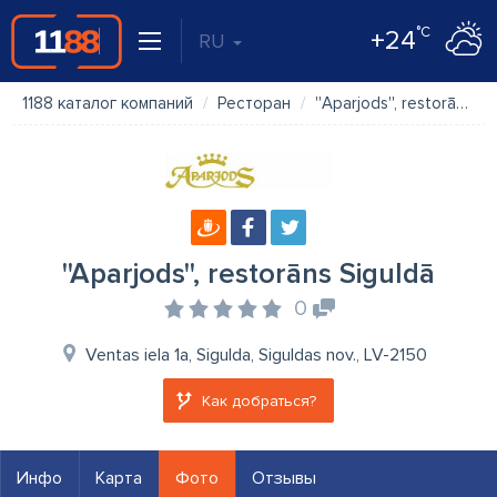
°C
+24
RU
1188 каталог компаний
Ресторан
''Aparjods'', restorāns Siguldā
''Aparjods'', restorāns Siguldā
0
Ventas iela 1a, Sigulda, Siguldas nov., LV-2150
Как добраться?
Инфо
Карта
Фото
Отзывы