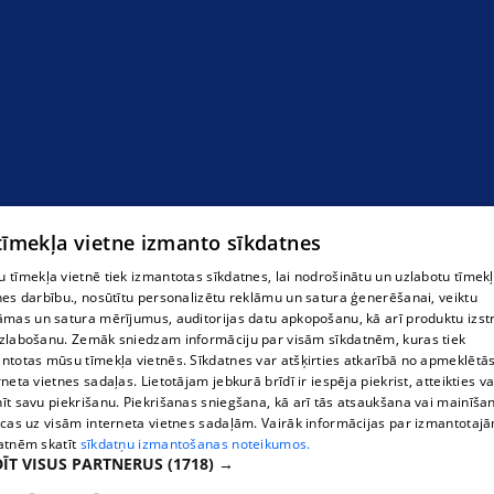
Аусменя кебаб
 tīmekļa vietne izmanto sīkdatnes
 tīmekļa vietnē tiek izmantotas sīkdatnes, lai nodrošinātu un uzlabotu tīmek
nes darbību., nosūtītu personalizētu reklāmu un satura ģenerēšanai, veiktu
āmas un satura mērījumus, auditorijas datu apkopošanu, kā arī produktu izst
zlabošanu. Zemāk sniedzam informāciju par visām sīkdatnēm, kuras tiek
ntotas mūsu tīmekļa vietnēs. Sīkdatnes var atšķirties atkarībā no apmeklētā
rneta vietnes sadaļas. Lietotājam jebkurā brīdī ir iespēja piekrist, atteikties va
īt savu piekrišanu. Piekrišanas sniegšana, kā arī tās atsaukšana vai mainīša
ecas uz visām interneta vietnes sadaļām. Vairāk informācijas par izmantotaj
atnēm skatīt
sīkdatņu izmantošanas noteikumos.
ĪT VISUS PARTNERUS
(1718) →