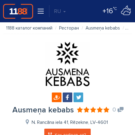
°C
+16
RU
1188 каталог компаний
Ресторан
Ausmeņa kebabs
Фо
Ausmeņa kebabs
0
N. Rancāna iela 41, Rēzekne, LV-4601
Как добраться?