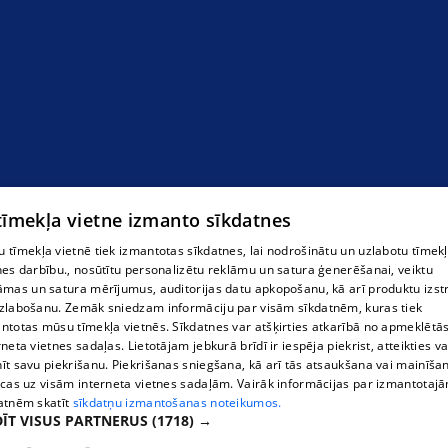
 tīmekļa vietne izmanto sīkdatnes
 tīmekļa vietnē tiek izmantotas sīkdatnes, lai nodrošinātu un uzlabotu tīmek
nes darbību., nosūtītu personalizētu reklāmu un satura ģenerēšanai, veiktu
āmas un satura mērījumus, auditorijas datu apkopošanu, kā arī produktu izst
zlabošanu. Zemāk sniedzam informāciju par visām sīkdatnēm, kuras tiek
ntotas mūsu tīmekļa vietnēs. Sīkdatnes var atšķirties atkarībā no apmeklētā
rneta vietnes sadaļas. Lietotājam jebkurā brīdī ir iespēja piekrist, atteikties va
īt savu piekrišanu. Piekrišanas sniegšana, kā arī tās atsaukšana vai mainīša
ecas uz visām interneta vietnes sadaļām. Vairāk informācijas par izmantotaj
atnēm skatīt
sīkdatņu izmantošanas noteikumos.
ĪT VISUS PARTNERUS
(1718) →