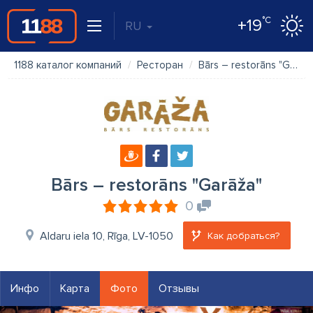
°C
+19
RU
1188 каталог компаний
Ресторан
Bārs – restorāns "Garāža"
Bārs – restorāns "Garāža"
0
Aldaru iela 10, Rīga, LV-1050
Как добраться?
Инфо
Карта
Фото
Отзывы