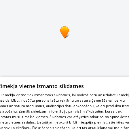
 tīmekļa vietne izmanto sīkdatnes
 tīmekļa vietnē tiek izmantotas sīkdatnes, lai nodrošinātu un uzlabotu tīmek
nes darbību., nosūtītu personalizētu reklāmu un satura ģenerēšanai, veiktu
āmas un satura mērījumus, auditorijas datu apkopošanu, kā arī produktu izst
zlabošanu. Zemāk sniedzam informāciju par visām sīkdatnēm, kuras tiek
ntotas mūsu tīmekļa vietnēs. Sīkdatnes var atšķirties atkarībā no apmeklētā
rneta vietnes sadaļas. Lietotājam jebkurā brīdī ir iespēja piekrist, atteikties va
īt savu piekrišanu. Piekrišanas sniegšana, kā arī tās atsaukšana vai mainīša