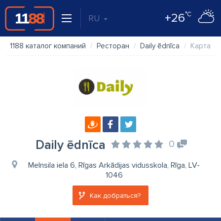
°C
+26
RU
1188 каталог компаний
Ресторан
Daily ēdnīca
Карта
Daily ēdnīca
0
Melnsila iela 6, Rīgas Arkādijas vidusskola, Rīga, LV-
1046
Как добраться?