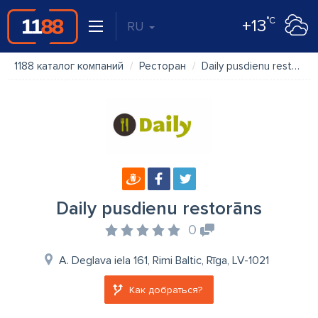
°C
+13
RU
1188 каталог компаний
Ресторан
Daily pusdienu restorāns
Daily pusdienu restorāns
0
A. Deglava iela 161, Rimi Baltic, Rīga, LV-1021
Как добраться?