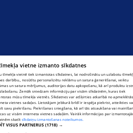
 tīmekļa vietne izmanto sīkdatnes
 tīmekļa vietnē tiek izmantotas sīkdatnes, lai nodrošinātu un uzlabotu tīmek
nes darbību., nosūtītu personalizētu reklāmu un satura ģenerēšanai, veiktu
āmas un satura mērījumus, auditorijas datu apkopošanu, kā arī produktu izst
zlabošanu. Zemāk sniedzam informāciju par visām sīkdatnēm, kuras tiek
ntotas mūsu tīmekļa vietnēs. Sīkdatnes var atšķirties atkarībā no apmeklētā
rneta vietnes sadaļas. Lietotājam jebkurā brīdī ir iespēja piekrist, atteikties va
īt savu piekrišanu. Piekrišanas sniegšana, kā arī tās atsaukšana vai mainīša
ecas uz visām interneta vietnes sadaļām. Vairāk informācijas par izmantotaj
atnēm skatīt
sīkdatņu izmantošanas noteikumos.
ĪT VISUS PARTNERUS
(1718) →