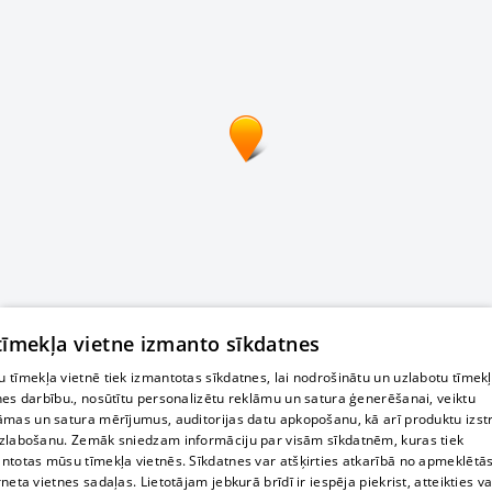
 tīmekļa vietne izmanto sīkdatnes
 tīmekļa vietnē tiek izmantotas sīkdatnes, lai nodrošinātu un uzlabotu tīmek
nes darbību., nosūtītu personalizētu reklāmu un satura ģenerēšanai, veiktu
āmas un satura mērījumus, auditorijas datu apkopošanu, kā arī produktu izst
zlabošanu. Zemāk sniedzam informāciju par visām sīkdatnēm, kuras tiek
ntotas mūsu tīmekļa vietnēs. Sīkdatnes var atšķirties atkarībā no apmeklētā
rneta vietnes sadaļas. Lietotājam jebkurā brīdī ir iespēja piekrist, atteikties va