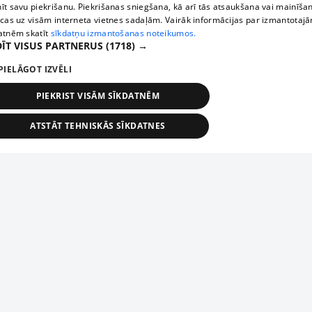
īt savu piekrišanu. Piekrišanas sniegšana, kā arī tās atsaukšana vai mainīša
ecas uz visām interneta vietnes sadaļām. Vairāk informācijas par izmantotaj
atnēm skatīt
sīkdatņu izmantošanas noteikumos.
ĪT VISUS PARTNERUS
(1718) →
PIELĀGOT IZVĒLI
PIEKRIST VISĀM SĪKDATNĒM
ATSTĀT TEHNISKĀS SĪKDATNES
TEHNISKĀS/OBLIGĀTĀS
STATISTIKAS
MĒRĶĒŠANA
FUNKCIONĀLĀS
NEKLASIFICĒTĀS
ehniskās/obligātās
Statistikas
Mērķēšana
Funkcionālās
Neklasificēt
niskās/obligātās sīkdatnes nepieciešamas, lai lietotājs varētu brīvi apmeklēt un pārlūk
Добавь свое предприятие
ekļa vietni un izmantot tās piedāvātās iespējas. Bez šīm sīkdatnēm tīmekļa vietne neva
nvērtīgi darboties un sniegt lietotājam nepieciešamo informāciju.
Если твоего предприятия нет в нашей базе данных,