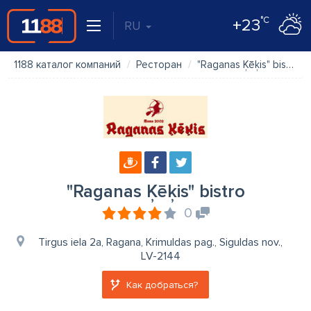
°C
+23
RU
1188 каталог компаний
Ресторан
"Raganas Ķēķis" bistro
"Raganas Ķēķis" bistro
0
Tirgus iela 2a, Ragana, Krimuldas pag., Siguldas nov.,
LV-2144
Как добраться?