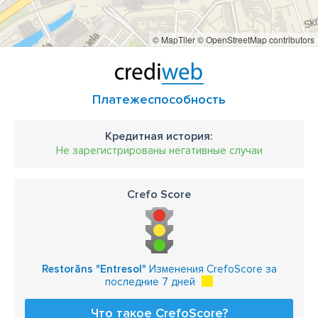
© MapTiler
© OpenStreetMap contributors
Платежеспособность
Кредитная история:
Не зарегистрированы негативные случаи
Crefo Score
Restorāns "Entresol"
Изменения CrefoScore за
последние 7 дней
Что такое CrefoScore?