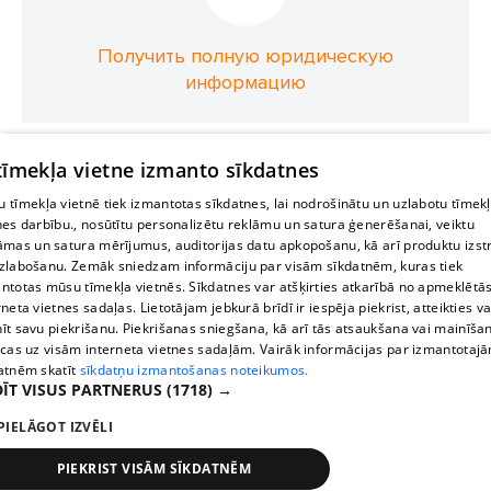
Получить полную юридическую
информацию
 tīmekļa vietne izmanto sīkdatnes
 tīmekļa vietnē tiek izmantotas sīkdatnes, lai nodrošinātu un uzlabotu tīmek
nes darbību., nosūtītu personalizētu reklāmu un satura ģenerēšanai, veiktu
āmas un satura mērījumus, auditorijas datu apkopošanu, kā arī produktu izst
zlabošanu. Zemāk sniedzam informāciju par visām sīkdatnēm, kuras tiek
ntotas mūsu tīmekļa vietnēs. Sīkdatnes var atšķirties atkarībā no apmeklētā
rneta vietnes sadaļas. Lietotājam jebkurā brīdī ir iespēja piekrist, atteikties va
īt savu piekrišanu. Piekrišanas sniegšana, kā arī tās atsaukšana vai mainīša
ecas uz visām interneta vietnes sadaļām. Vairāk informācijas par izmantotaj
atnēm skatīt
sīkdatņu izmantošanas noteikumos.
ĪT VISUS PARTNERUS
(1718) →
PIELĀGOT IZVĒLI
PIEKRIST VISĀM SĪKDATNĒM