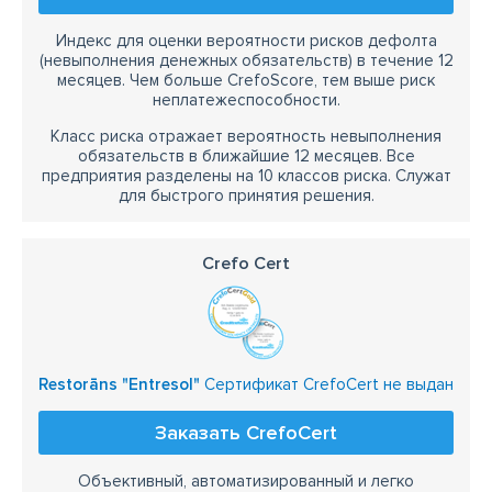
Индекс для оценки вероятности рисков дефолта
(невыполнения денежных обязательств) в течение 12
месяцев. Чем больше CrefoScore, тем выше риск
неплатежеспособности.
Класс риска отражает вероятность невыполнения
обязательств в ближайшие 12 месяцев. Все
предприятия разделены на 10 классов риска. Служат
для быстрого принятия решения.
Crefo Cert
Restorāns "Entresol"
Сертификат CrefoCert не выдан
Заказать CrefoCert
Объективный, автоматизированный и легко