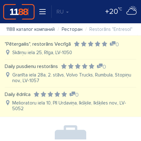
°C
+20
RU
1188 каталог компаний
Ресторан
Restorāns "Entresol"
"Pētergailis", restorāns Vecrīgā
0
Skārņu iela 25, Rīga, LV-1050
Daily pusdienu restorāns
0
Granīta iela 28a, 2. stāvs, Volvo Trucks, Rumbula, Stopiņu
nov., LV-1057
Daily ēdnīca
0
Melioratoru iela 10, PII Urdaviņa, Ikšķile, Ikšķiles nov., LV-
5052