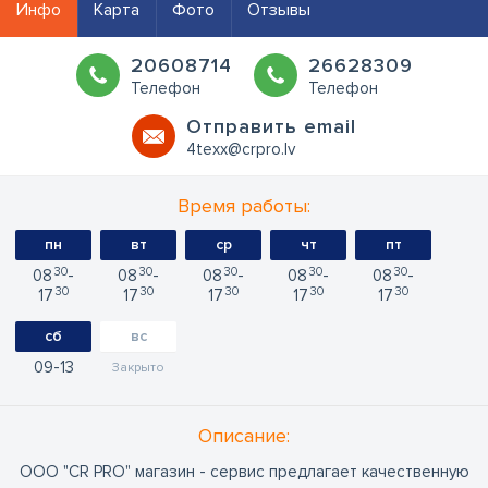
Инфо
Карта
Фото
Отзывы
20608714
26628309
Телефон
Телефон
Oтправить email
4texx@crpro.lv
Время работы:
пн
вт
ср
чт
пт
30
30
30
30
30
08
08
08
08
08
30
30
30
30
30
17
17
17
17
17
сб
вс
09
13
Закрыто
Oписание:
ООО "CR PRO" магазин - сервис предлагает качественную