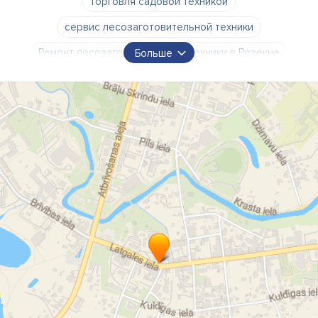
торговля садовой техникой
сервис лесозаготовительной техники
Ремонт лесозаготовительной техники в Резекне
Больше
сервис садовой техники
ремонт садовой техники
гарантийное обслуживание
ремонт
послегарантийное обслуживание
ремонт
Husqvarna
STHIL
Viking
JONSERED
McCulloch