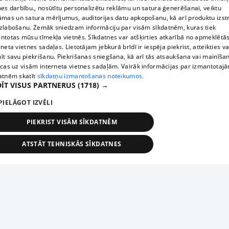
nes darbību., nosūtītu personalizētu reklāmu un satura ģenerēšanai, veiktu
āmas un satura mērījumus, auditorijas datu apkopošanu, kā arī produktu izst
zlabošanu. Zemāk sniedzam informāciju par visām sīkdatnēm, kuras tiek
ntotas mūsu tīmekļa vietnēs. Sīkdatnes var atšķirties atkarībā no apmeklētā
rneta vietnes sadaļas. Lietotājam jebkurā brīdī ir iespēja piekrist, atteikties va
īt savu piekrišanu. Piekrišanas sniegšana, kā arī tās atsaukšana vai mainīša
ecas uz visām interneta vietnes sadaļām. Vairāk informācijas par izmantotaj
atnēm skatīt
sīkdatņu izmantošanas noteikumos.
ĪT VISUS PARTNERUS
(1718) →
PIELĀGOT IZVĒLI
PIEKRIST VISĀM SĪKDATNĒM
ATSTĀT TEHNISKĀS SĪKDATNES
TEHNISKĀS/OBLIGĀTĀS
STATISTIKAS
MĒRĶĒŠANA
FUNKCIONĀLĀS
NEKLASIFICĒTĀS