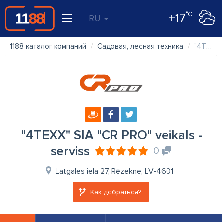
°C
+17
RU
1188 каталог компаний
Садовая, лесная техника
"4TEXX" SIA "CR PRO" veikals - serviss
"4TEXX" SIA "CR PRO" veikals -
serviss
0
Latgales iela 27, Rēzekne, LV-4601
Как добраться?