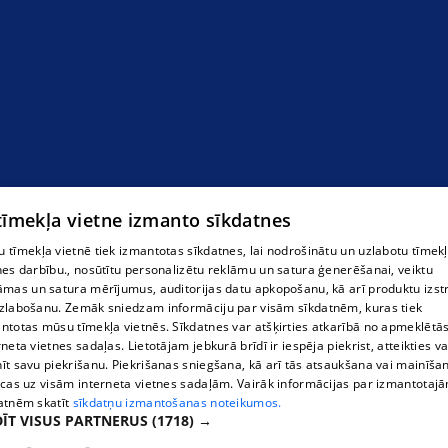
 tīmekļa vietne izmanto sīkdatnes
 tīmekļa vietnē tiek izmantotas sīkdatnes, lai nodrošinātu un uzlabotu tīmek
nes darbību., nosūtītu personalizētu reklāmu un satura ģenerēšanai, veiktu
āmas un satura mērījumus, auditorijas datu apkopošanu, kā arī produktu izst
zlabošanu. Zemāk sniedzam informāciju par visām sīkdatnēm, kuras tiek
ntotas mūsu tīmekļa vietnēs. Sīkdatnes var atšķirties atkarībā no apmeklētā
rneta vietnes sadaļas. Lietotājam jebkurā brīdī ir iespēja piekrist, atteikties va
īt savu piekrišanu. Piekrišanas sniegšana, kā arī tās atsaukšana vai mainīša
ecas uz visām interneta vietnes sadaļām. Vairāk informācijas par izmantotaj
atnēm skatīt
sīkdatņu izmantošanas noteikumos.
ĪT VISUS PARTNERUS
(1718) →