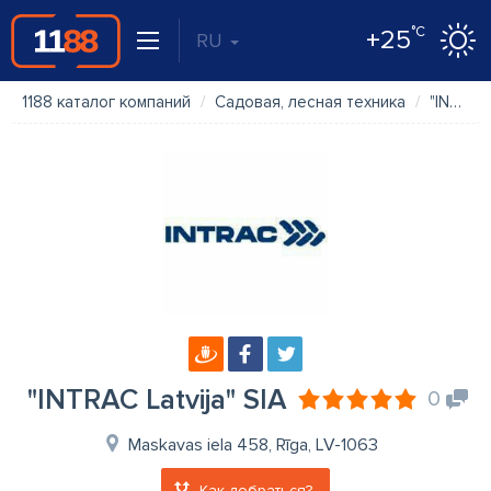
°C
+25
RU
1188 каталог компаний
Садовая, лесная техника
"INTRAC Latvija" SIA
"INTRAC Latvija" SIA
0
Maskavas iela 458, Rīga, LV-1063
Как добраться?