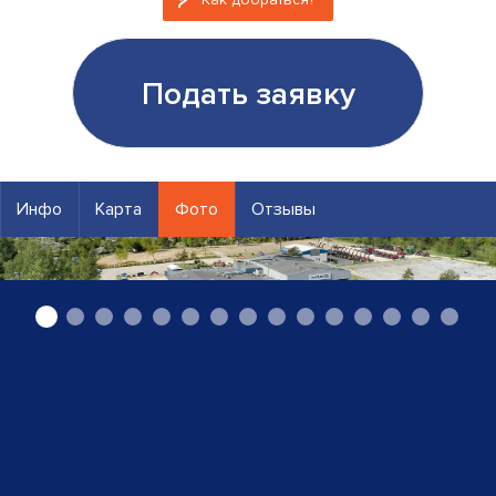
Подать заявку
Инфо
Карта
Фото
Отзывы
Intrac ооо