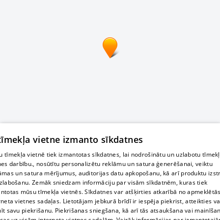
 tīmekļa vietne izmanto sīkdatnes
 tīmekļa vietnē tiek izmantotas sīkdatnes, lai nodrošinātu un uzlabotu tīmek
nes darbību., nosūtītu personalizētu reklāmu un satura ģenerēšanai, veiktu
āmas un satura mērījumus, auditorijas datu apkopošanu, kā arī produktu izst
zlabošanu. Zemāk sniedzam informāciju par visām sīkdatnēm, kuras tiek
ntotas mūsu tīmekļa vietnēs. Sīkdatnes var atšķirties atkarībā no apmeklētā
rneta vietnes sadaļas. Lietotājam jebkurā brīdī ir iespēja piekrist, atteikties va
īt savu piekrišanu. Piekrišanas sniegšana, kā arī tās atsaukšana vai mainīša
ecas uz visām interneta vietnes sadaļām. Vairāk informācijas par izmantotaj