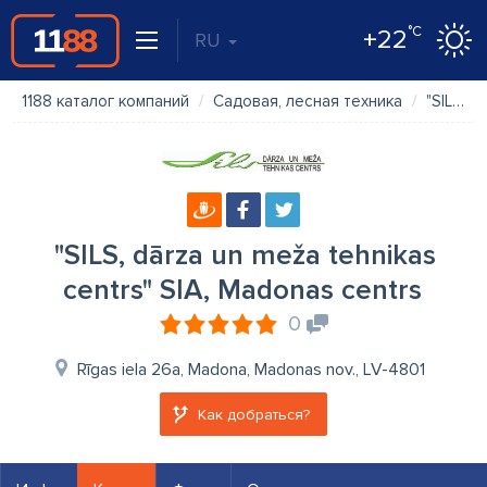
°C
+22
RU
1188 каталог компаний
Садовая, лесная техника
"SILS, dārza un meža tehnikas centrs" SIA, Madonas centrs
"SILS, dārza un meža tehnikas
centrs" SIA, Madonas centrs
0
Rīgas iela 26a, Madona, Madonas nov., LV-4801
Как добраться?